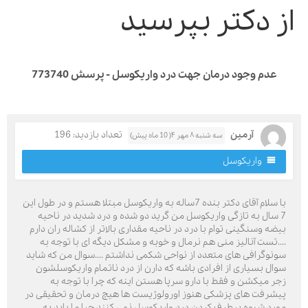
ز دکتر بپرسید
عدم وجود درمان جهت درد واریکوسل - پرسش 773740
آرمین
تعداد بازدید: 196
سه شنبه ۸ مهر ۴( 10 ماه پیش)
واریکوسل
با سلام آقای دکتر بنده 7ساله به واریکوسل مبتلا هستم و در طول این
7 سال به تازگی واریکوسل من گرید دو شده و درد شدید در ناحیه
یضه وسنگینی توام با درد در ناحیه مقداری بالاتر از کشاله ران دارم
...تست آنالیز منی هم نرمال و خوبه و مشکل دیگه ای با توجه به
ونوگرافی های متعدد از نواحی شکمی نداشتم ....سوال من که شاید
وال بسیاری از افرادی باشه که دارن از درد ناتمام واریکوسلشون
جر میکشن و فقط با دارو سرپا هستن اینه که چرا با توجه به
یشرفت های پزشکی هنوز اورولوژیست ها هیچ درمان و تحقیقی در
ورد شیوه برطرف کردن درد واریکوسل نمی کنند چرا ما باید به