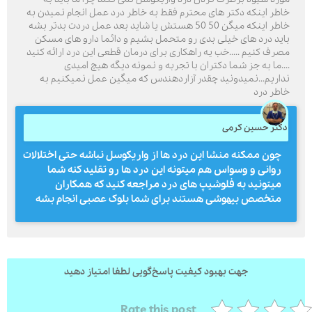
اطر اینکه دکتر های محترم فقط به خاطر درد عمل انجام نمیدن به
خاطر اینکه میگن 50 50 هستش یا شاید بعد عمل دردت بدتر بشه
اید درد های خیلی بدی رو متحمل بشیم و دائما دارو های مسکن
صرف کنیم .....خب یه راهکاری برای درمان قطعی این درد ارائه کنید
ارسال
...ما به جز شما دکتران با تجربه و نمونه دیگه هیچ امیدی
داریم...نمیدونید چقدر آزاردهندس که میگین عمل نمیکنیم به
قدرت گرفته از
همیارسیستم
اطر درد
کتر حسین کرمی
چون ممکنه منشا این درد ها از واریکوسل نباشه حتی اختلالات
روانی و وسواس هم میتونه این درد ها رو تقلید کنه شما
میتونید به فلوشیپ های درد مراجعه کنید که همکاران
متخصص بیهوشی هستند برای شما بلوک عصبی انجام بشه
جهت بهبود کیفیت پاسخ‌گویی لطفا امتیاز دهید
Rate this post