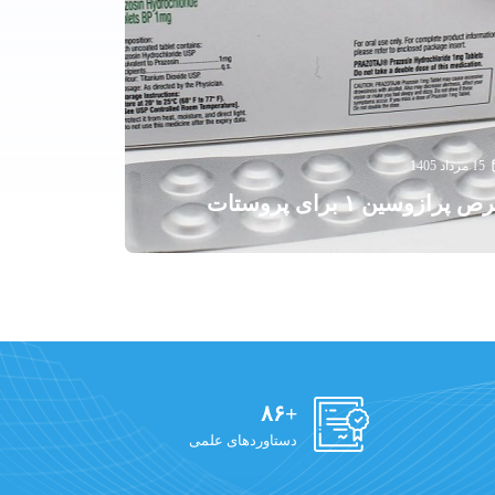
15 مرداد 1405
ص پرازوسین ۱ برای پروستات
+۸۶
دستاوردهای علمی