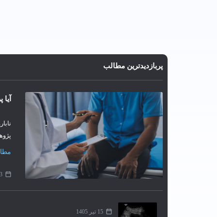
پربازدیدترین مطالب
آیا 
نابار
پژوهش
مطال
3 مرداد 05
15 تیر 1405