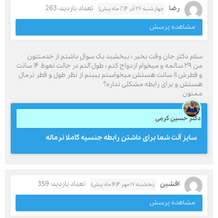
رضا
تعداد بازدید: 263
چهارشنبه ۲۶ آذر ۴( 7 ماه پیش)
مشاهده پرسش
سلام دکتر جان وقت بخیر ؛ ببخشید یک سوال داشتم از خدمتتون
من ۲۹ سالمه و میخوام ازدواج کنم ؛ طول آلتم در حالت نعوظ ۱۴ سانت
و قطرش ۱۱ سانت هستش میخواستم ببینم از نظر طول و قطر نرمال
هستش و برای رابطه مشکلی نداره؟
ممنون
دکتر حسین کرمی
سایز آلت شما برای داشتن رابطه جنسیه کاملا نرماله
افشین
تعداد بازدید: 359
پنجشنبه ۱۷ مهر ۴( 9 ماه پیش)
مشاهده پرسش