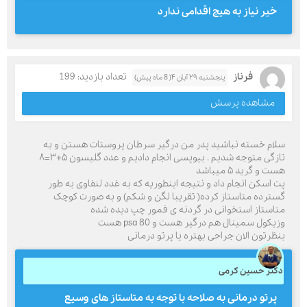
خیر نیاز به هیچ اقدامی ندارد
فرناز
تعداد بازدید: 199
پنجشنبه ۲۹ آبان ۴( 8 ماه پیش)
مشاهده پرسش
سلام خسته نباشید پدر من درگیر سرطان پروستات هستن و به
تازگی متوجه شدیم . بیوپسی انجام دادیم و عدد گلیسون ۵+۳=۸
هست و گريد ۵ میباشد
پت اسکن انجام داد و نتیجه اینطوریه که به غدد لنفاوی به طور
گسترده متاستاز کرده( تقریبا لگن و شکم) و به صورت کوچک
متاستاز استخوانی در گردنه ی فمور چپ دیده شده
وزیکول سمینال هم درگیر هست و psa 80 هست
بنظرتون الان جراحی بهتره یا پرتو درمانی
دکتر حسین کرمی
پرتو درمانی به صلاحه با توجه به متاستاز های وسیع