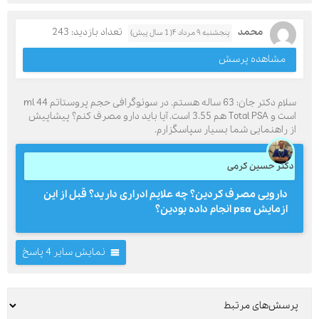
محمد
تعداد بازدید: 243
پنجشنبه ۹ مرداد ۴( 1 سال پیش)
مشاهده پرسش
سلام دکتر جان: 63 ساله هستم. در سونوگرافی حجم پروستاتم 44 ml
است و Total PSA هم 3.55 است. آیا باید دارو مصرف کنم؟ پیشاپیش
از راهنمایی شما بسیار سپاسگزارم.
دکتر حسین کرمی
دارویی مصرف کردین؟ چه علایم ادراری دارید؟ قبل از این
ازمایش psa انجام داده بودین؟
نمایش سایر 4 پاسخ