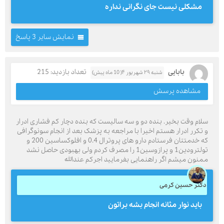
مشکلی نیست جای نگرانی نداره
نمایش سایر 3 پاسخ
بابایی
تعداد بازدید: 215
شنبه ۲۹ شهریور ۴( 10 ماه پیش)
مشاهده پرسش
سلام وقت بخیر. بنده دو و سه سالیست که بنده دچار کم فشاری ادرار
و تکرر ادرار هستم اخیرا با مراجعه به پزشک بعد از انجام سونوگرافی
که خدمتتان فرستادم دارو های پروترال 0.4 و افلوکساسین 200 و
تولترودین1 و پرازوسین1 را مصرف کردم ولی بهبودی حاصل نشد
ممنون میشم اگر راهنمایی بفرمایید اجرکم عندالله
دکتر حسین کرمی
باید نوار مثانه انجام بشه براتون