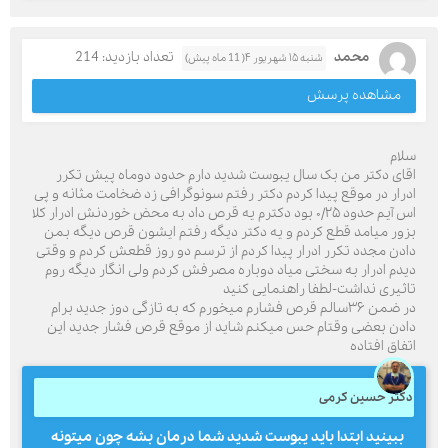
محمد
تعداد بازدید: 214
شنبه ۱۵ شهریور ۴( 11 ماه پیش)
مشاهده پرسش
سلام
اقای دکتر من بک سال یبوست شدید دارم حدود دوماه پیش تکرر
ادرار در موقع پیدا کردم دکتر رفتم سونوگرافی زد ضخامت مثانه و پی
اس آیم حدود ۰/۲۵ بود دکترم یه قرص داد به محض خوردنش ادرار کلا
بزور میامد قطع کردم و یه دکتر دیگه رفتم ایشون قرص دیگه بمن
دادن مجدد تکرر ادرار پیدا کردم از ترسم دو روز قطعش کردم و وقتی
دیدم ادرار به سختی میاد دوباره مصرفش کردم ولی انگار دیگه روم
تاثیری نداشت-لطفا راهنمایی کنید
در ضمن ۳۶سالم قرص فشارم میخورم که به تازگی دوز جدید برام
دادن بعضی وقتام حس میکنم شاید از موقع قرص فشار جدید این
اتفاق افتاده
دکتر حسین کرمی
ببینید ابتدا باید یبوست شدید شما درمان بشه چون میتونه