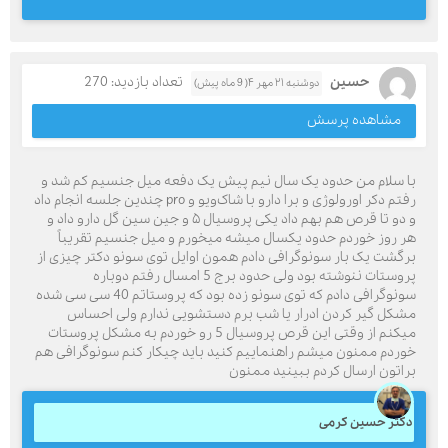
حسین
تعداد بازدید: 270
دوشنبه ۲۱ مهر ۴( 9 ماه پیش)
مشاهده پرسش
با سلام من حدود یک سال نیم پیش یک دفعه میل جنسیم کم شد و
رفتم دکر اورولوژی و برا دارو با شاک‌ویو و pro چندین جلسه انجام داد
و دو تا قرص هم بهم داد یکی پروسیال ۵ و جین سین گل دارو داد و
هر روز خوردم حدود یکسال میشه میخورم و میل جنسیم تقریباً
برگشت یک بار سونوگرافی دادم همون اوایل توی سونو دکتر چیزی از
پروستات ننوشته بود ولی حدود برج 5 امسال رفتم دوباره
سونوگرافی دادم که توی سونو زده بود که پروستاتم 40 سی سی شده
مشکل گیر کردن ادرار یا شب برم دستشویی ندارم ولی احساس
میکنم از وقتی این قرص پروسیال 5 رو خوردم به مشکل پروستات
خوردم ممنون میشم راهنماییم کنید باید چیکار کنم سونوگرافی هم
براتون ارسال کردم ببینید ممنون
دکتر حسین کرمی