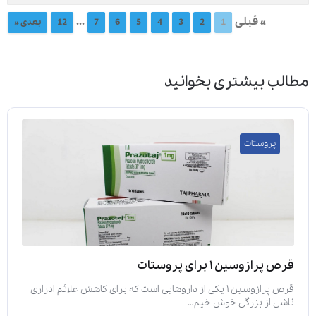
« قبلی
...
1
2
3
4
5
6
7
12
بعدی »
مطالب بیشتری بخوانید
پروستات
قرص پرازوسین ۱ برای پروستات
قرص پرازوسین ۱ یکی از داروهایی است که برای کاهش علائم ادراری
ناشی از بزرگی خوش خیم…