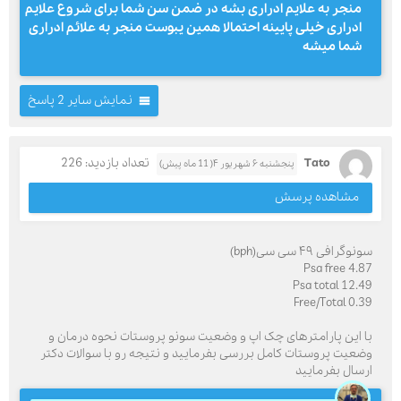
منجر به علایم ادراری بشه در ضمن سن شما برای شروع علایم
ادراری خیلی پایینه احتمالا همین یبوست منجر به علائم ادراری
شما میشه
نمایش سایر 2 پاسخ
Tato
تعداد بازدید: 226
پنجشنبه ۶ شهریور ۴( 11 ماه پیش)
مشاهده پرسش
سونوگرافی ۴۹ سی سی(bph)
Psa free 4.87
Psa total 12.49
Free/Total 0.39
با این پارامترهای چک اپ و وضعیت سونو پروستات نحوه درمان و
وضعیت پروستات کامل بررسی بفرمایید و نتیجه رو با سوالات دکتر
ارسال بفرمایید