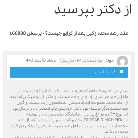
ز دکتر بپرسید
ت رشد محدد زکیل بعد از کرایو چیست؟ - پرسش 160888
مونا
تعداد بازدید: 443
چهارشنبه ۵ تیر ۹۸( 7 سال پیش)
زگیل تناسلی
سلام. من حدود 5 ماهه كه هرچند وقت يكبار كرايو انجام ميدم در
اخل رحم. هر سري يك جاي واحد هستند و دكتر كرايو ميكنن اما بعد
از ١ ماه مجدد همونجا ايجاد ميشن. تعدادشون زياد نيست و قابل
يد نيست مگر توسط خود دكتر. ازمايش پاپ اسمير دادم نرمال بود
اما نوع 5٣ رو در اچً پي وي ازمايشگاه تشخيص داد و نوشته
بودPROPABLY HIGH RISK, دکترم گفتن مهم نیست و یکسال بعد
جدد ازمایش میدیم، من متاهل هستم و‌در شوهرم کوچکترین اثری
یده نمیشه،
واستم راهنماییم کنین علت اینکه بعد از کرایو‌بازهم همون نقطه