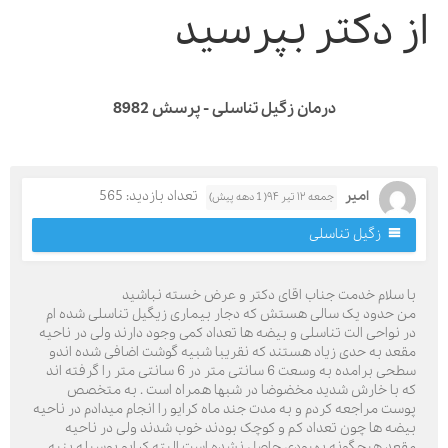
ز دکتر بپرسید
درمان زگیل تناسلی - پرسش 8982
امیر
تعداد بازدید: 565
جمعه ۱۲ تیر ۹۴( 1 دهه پیش)
زگیل تناسلی
ا سلام خدمت جناب اقای دکتر و عرض خسته نباشید
ن حدود یک سالی هستش که دجار بیماری زیگیل تناسلی شده ام
ر نواحی الت تناسلی و بیضه ها تعداد کمی وجود دارند ولی در ناحیه
قعد به حدی زیاد هستند که نقریبا شبیه گوشت اضافی شده اندو
سطحی برامده به وسعت 6 سانتی متر در 6 سانتی متر را گرفته اند
ه با خارش شدید مخضوضا در شبها همراه است . به متخصص
وست مراجعه کردم و به مدت جند ماه کرایو را انجام میدادم در ناحیه
یضه ها چون تعداد کم و کوچک بودند خوب شدند ولی در ناحیه
قعد هیچگونه بهبودی حاصل نشده است البته کرایو بوسیله پنبه