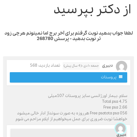
ز دکتر بپرسید
 جواب بدهید نوبت گرفتم برای آخر برج اما نمیتونم هرچی زود
تر نوبت بدهید - پرسش 268780
دبیری
تعداد بازدید: 568
جمعه ۱۰ دی ۰( 4 سال پیش)
پروستات
لام .بیمار اورژانسی سایز پروستات 107میلی
Total psa 4.7
Free psa 2.6
Free psatota psa 056 هرروزه به صورت سونداژ ادار خالی میشود
واهشا نوبت ضروری برای عمل میخواهیم از ایلام مزاحم می شوم
بیری