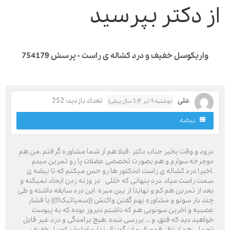
ز دکتر بپرسید
واریکوسل خفیف و درد کشاله ی راست - پرسش 754179
علی
تعداد بازدید: 252
دوشنبه ۹ تیر ۴( 1 سال پیش)
بیضه
رود و وقت بخیر جناب دکتر .قبلا هم از شما مشاوره گرفتم .من هم
وچرخه سوارم و هم بصورت تخصصی عضلات پا رو تمرین میدم
اخیرا درد کشاله ی راست اددکتور ها رو حس میکنم که تا بیضه ی
مت راست میاد .درد پنهانی که خللی در وزنه زدن ایجاد نمیکنه و
عد از تمرین هم کم و نهایتا از بین میره .این درد سابقه داشته و طی
ند بار سونو و مشاوره بهم گفتن واکنش ((سمپاتیک!!!)) یا فشار
صبیه و اخرین سونویی هم که داشتم دیروز بوده که به پیوست
واهید دید که فتق، و ... بررسی شده .هیچ برامدگی و درد غیر قابل
حملی هم از نظر فمورال و اینگوینال ندارم اما واریکوسل خفیف