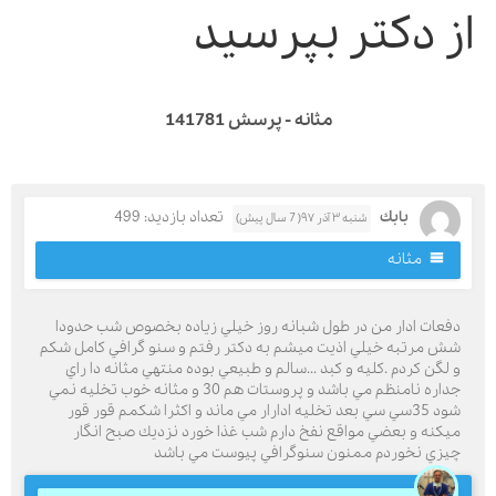
ز دکتر بپرسید
مثانه - پرسش 141781
بابك
تعداد بازدید: 499
شنبه ۳ آذر ۹۷( 7 سال پیش)
مثانه
فعات ادار من در طول شبانه روز خيلي زياده بخصوص شب حدودا
ش مرتبه خيلي اذيت ميشم به دكتر رفتم و سنو گرافي كامل شكم
 لگن كردم .كليه و كبد ...سالم و طبيعي بوده منتهي مثانه دا راي
جداره نامنظم مي باشد و پروستات هم 30 و مثانه خوب تخليه نمي
شود 35سي سي بعد تخليه ادارار مي ماند و اكثرا شكمم قور قور
يكنه و بعضي مواقع نفخ دارم شب غذا خورد نزديك صبح انگار
يزي نخوردم ممنون سنوگرافي پيوست مي باشد