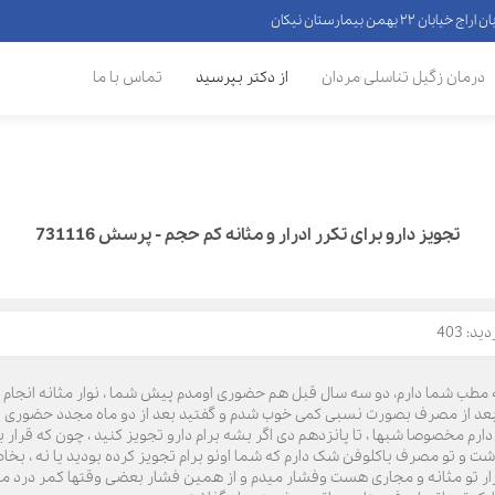
 ۲۲ بهمن بیمارستان نیکان
درمان زگیل تناسلی مردان
از دکتر بپرسید
تماس با ما
تجویز دارو برای تکرر ادرار و مثانه کم حجم - پرسش 731116
د: 403
ن 15 دی ماه نوبت نوار مثانه مطب شما دارم، دو سه سال قبل هم حضوری اومدم پیش شما ، نوار 
ه بعد از مصرف بصورت نسبی کمی خوب شدم و گفتید بعد از دو ماه مجدد حضوری ب
ارم مخصوصا شبها ، تا پانزدهم دی اگر بشه برام دارو تجویز کنید ، چون که قرار ب
اشت و تو مصرف باکلوفن شک دارم که شما اونو برام تجویز کرده بودید یا نه ، ب
 تو مثانه و مجاری هست و‌فشار میدم و از همین فشار بعضی وقتها کمر درد م