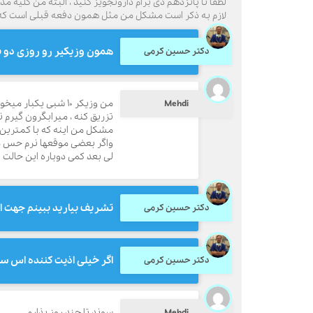
لطفا تا پانزدهم دی برام دارو‌تجویز کنید ، البته من کلیه 
لازم به ذکر است مشکل من مثل همون دفعه قبلی است که
همون وزیکیر رو روزی دو با
دکتر حسین کرمی
من وزیکر ۱۰ شبی 
Mehdi
تزریق کنه ، میرابگرون گیرم نیومد ، من ۱۵ دی پ
مشکل من اینه که با کمترین 
واگر بعضی موقعها نرم حس میک
لی بعد کمی دوباره این حالت 
تشریف بیارید ببینم جهت ا
دکتر حسین کرمی
اگر خیلی اذیت کننده اس سو
دکتر حسین کرمی
سوند تا چند روز بذارم
Mehdi