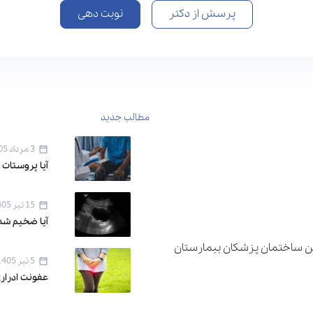
پرسش از دکتر
نوبت دهی
مطالب جدید
3 مرداد 1405
آیا پروستات 
15 تیر 1405
آیا ضخیم شد
دان اقدسیه ، خیابان اراج خیابان 22 بهمن ساختمان پزشکان بیمارستان
5 تیر 1405
عفونت ادرار