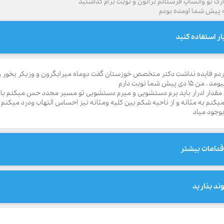
مدارک تو واتساپ فرستادم براتون و نوبت برام گذاشتید
 پیش شما اومده بودم
ر استفاده کنید
یکبار میخوردم فایده نداشت دکتر متخصص خوزستان گفت دوماه میرابگرون و وزیکر ب
یش شما نوبت دارم
مقدار ادرار باید برم دستشویی و میرم دستشویی تو مسیر مجدد حس میکنم باز اد
نم به مثانه و از ناحیه شکم بین کلیه و‌مثانه نیز احساس التهاب و‌درد میکنم و‌
بوجود میاد
قدامات بیشتر
ند بذارید