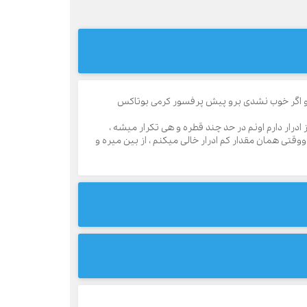
خور و اگر خوب نشدی برو پیش پرفسور کرمی بوتاکس
رار دارم اونم در حد چند قطره و هی تکرار میشه ،
وقتی همان مقدار کم ادرار خالی میکنم ، از بین میره و