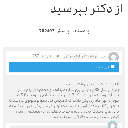
ز دکتر بپرسید
پروستات - پرسش 782497
ش
تعداد بازدید: 257
دوشنبه ۳ آذر ۴( 8 ماه پیش)
پروستات
قای دکتر کرمی سلام، وقتتون بخیر
پدرم از سال 99 آزمایش پروستات میدادند و معمولا در رنج 5 در
نوسان بود یکسال پیش 7.49 شد و با مصرف آنتی بیوتیک 5.8 شد و
دوباره مهر ماه آزمایش دادند که آزمایش tpsa 7.3 و سونوی پروستات
با حجم 100 ومقدار ادرار باقیمانده ناچیز در سونو گزارش شد، نمونه
رداری پروستات انجام دادند و جواب پاتولوژی رو خدمتتون ارسال
ردم ، ممنون میشم نظرتون رو بفرمایید