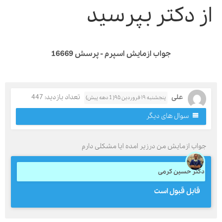
ز دکتر بپرسید
جواب ازمایش اسپرم - پرسش 16669
علی
تعداد بازدید: 447
پنجشنبه ۱۹ فروردین ۹۵( 1 دهه پیش)
سوال های دیگر
واب ازمایش من درزیر امده ایا مشکلی دارم
کتر حسین کرمی
قابل قبول است