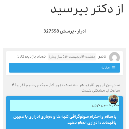
ز دکتر بپرسید
ادرار - پرسش 327558
ناصر
تعداد بازدید: 382
یکشنبه ۱۶ اردیبهشت ۳( 2 سال پیش)
مثانه
سلام من تو روز تقریبا هر سه ساعت یبار ادار میکنم و شبم تقریبا 6
اعت آیا مشکلی هست
کتر حسین کرمی
با سلام و احترام سونوگرافی کلیه ها و مجاری ادراری با تعیین
باقیمانده ادراری انجام دهید