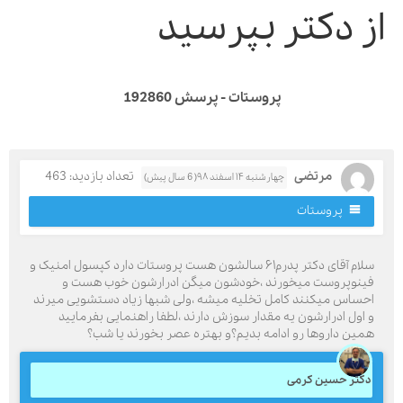
ز دکتر بپرسید
پروستات - پرسش 192860
مرتضی
تعداد بازدید: 463
چهارشنبه ۱۴ اسفند ۹۸( 6 سال پیش)
پروستات
سلام آقای دکتر پدرم۶۱ سالشون هست پروستات دارد کپسول امنیک و
ینوپروست میخورند ،خودشون میگن ادرارشون خوب هست و
حساس میکنند کامل تخلیه میشه ،ولی شبها زیاد دستشویی میرند
 اول ادرارشون یه مقدار سوزش دارند ،لطفا راهنمایی بفرمایید
مین داروها رو ادامه بدیم؟و بهتره عصر بخورند یا شب؟
کتر حسین کرمی