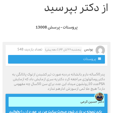
ز دکتر بپرسید
پروستات - پرسش 13008
یونس
تعداد بازدید: 548
پنجشنبه ۲۸ آبان ۹۴( 1 دهه پیش)
پروستات
پدر50ساله دارم بانشانه دردبه صورت تیرکشیدن ازنوک پاتالگن به
کترروماتولوژی مراجعه کرد دکتریه سری ازمایش داد که ازمایش
PSAعدد 10رونشون میداد این عدد برای سن 50سال چه مفهومی
ارد؟ هیچ علا ئمی ازسوزش ادارهم ندارد
کتر حسین کرمی
باید نمونه برداری شود مبحث سایت من در مورد ان را بخوانید