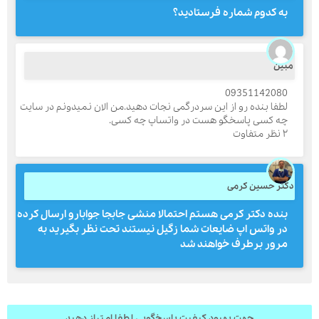
به کدوم شماره فرستادید؟
بین
09351142080
لطفا بنده رو از این سردرگمی نجات دهید.من الان نمیدونم در سایت
چه کسی پاسخگو هست در واتساپ چه کسی.
۲ نظر متفاوت
کتر حسین کرمی
بنده دکتر کرمی هستم احتمالا منشی جابجا جوابارو ارسال کرده
در واتس اپ ضایعات شما زگیل نیستند تحت نظر بگیرید به
مرور برطرف خواهند شد
جهت بهبود کیفیت پاسخ‌گویی لطفا امتیاز دهید