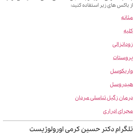
اکس های زیر استفاده کنید:
ه
نزالی
ستات
یکوسل
روسل
ن زگیل تناسلی مردان
ی ادراری
رام دکتر حسین کرمی اورولوژیست