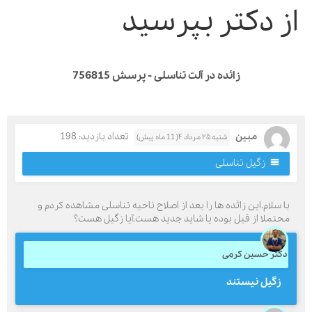
ز دکتر بپرسید
زائده در آلت تناسلی - پرسش 756815
مبین
تعداد بازدید: 198
شنبه ۲۵ مرداد ۴( 11 ماه پیش)
زگیل تناسلی
ا سلام.این زائده ها را بعد از اصلاح ناحیه تناسلی مشاهده کردم و
حتملا از قبل بوده یا شاید جدید هست.آیا زگیل هست؟
کتر حسین کرمی
زگیل نیستند