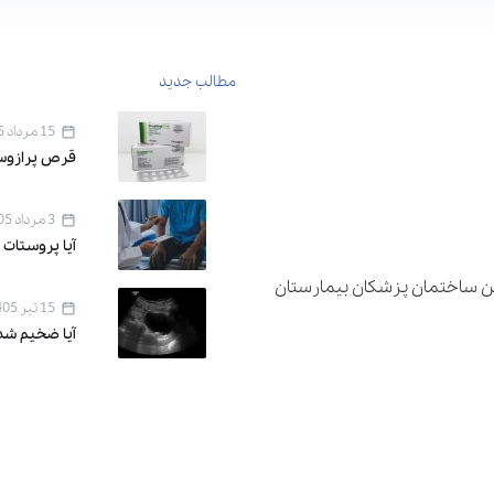
مطالب جدید
15 مرداد 1405
قرص پرازوسین ۱ برای 
3 مرداد 1405
آیا پروستات 
دان اقدسیه ، خیابان اراج خیابان 22 بهمن ساختمان پزشکان بیمارستان
15 تیر 1405
آیا ضخیم شد