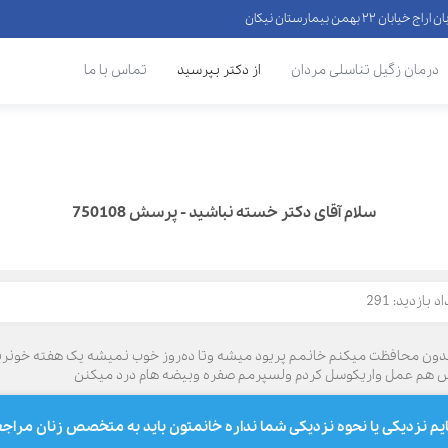
 ۲۲ بهمن بیمارستان نیکان
درمان زگیل تناسلی مردان
از دکتر بپرسید
تماس با ما
سلام آقای دکتر خسته نباشید - پرسش 750108
د بازدید: 291
بدون محافظت میکنم خانمم پریود میشه وتا ده‌روز خوب نمیشه یک هفته خونریزی
ش هم عمل واریکوسل کردم ولسپرمم صفره وبیضه هام درد میکنن
یم نزدیکی یا نحوه نزدیکی شما نداره خانمتون باید به متخصص زنان مراجع