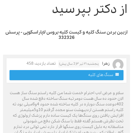
ز دکتر بپرسید
ین بردن سنگ کلیه و کیست کلیه بروس لاپاراسکوپی - پرسش
332326
زهرا
تعداد بازدید: 458
پنجشنبه ۲۱ تیر ۳( 2 سال پیش)
سنگ های کلیه
لام و عرض ادب احترام خدمت شما من کلیه راستم سنگ ساز هست
لان حدود ده سال هست دومرتبه سنگ ساخته دفع شده سال
402دوعدد سنگ دوباره در کلیه ساخته شده حدود 4و6میلی بود ته
کلیه راستم هستن اردیبهشت سنو مجدد گرفتم 10و5میلیمتر
فزایش یافتن روی سنگ‌ها یک کیست ساده دارم پزشک ارولوژی که
حت نظرش هستم گفته فقط با سنگ شکن دفع می شودولی
تاسفانه به دلیل کیست روی سنگها قرار دارد نمی توانی درد ندارم
اهی اوقات کمی درد همراه با تکرارادرار با سورش ادرار دارم نگران