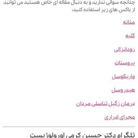
چه سوالی ندارید و به دنبال مقاله ای خاص هستید می توانید
اکس های زیر استفاده کنید:
ه
نزالی
ستات
یکوسل
روسل
ن زگیل تناسلی مردان
ی ادراری
رام دکتر حسین کرمی اورولوژیست