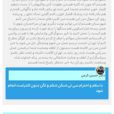
ستم که چون ته کلیه هستن عفونت کنن وکلیهام را از دست بدهم
شار خون نداشتم جدیدا کمی اسد اوریکم رفته بالا و ناگهانی فشارم
م بالا رفته نزد پزشک فشار خون رفتم گفتن نمک نخور ر و پیاده
وی کن سوال من این هست من کلیپ های شما را دنبال می کنم
ارسال
هرستان هستم آیا می توانم نوبت بگیرم تهران مزاحمتان شوم با
مل بسته لاپاراسکوپی هم سنگها را برام خورد کرده و بیرون بیاورید
قدرت گرفته از
همیارسیستم
م کیست را عمل کنید یا خیر سنوگرافی وازمایش ها را هم در واتس
پ فرستادم خدمتتان سوالم را مطرح کردم پاسخ دادن در گوگل مطرح
نم آیا تهران خدمت برسم عمل می شوم ومشکل حل می شود یا خیر
مدن من بی فایده هست ممنون از لطف ومحبت شما درضمن عمل
رپایی هست چند روز باید در تهران اقامت داشته و تحت نظر باشم
پاسگزارم از لطف و عنایت جنابعالی به بنده در پناه خداوند شاد
سلامت باشید روزتان به خیر منتظر پاسخ شما هستم
کتر حسین کرمی
با سلام و احترام سی تی اسکن شکم و لگن بدون کنتراست انجام
شود