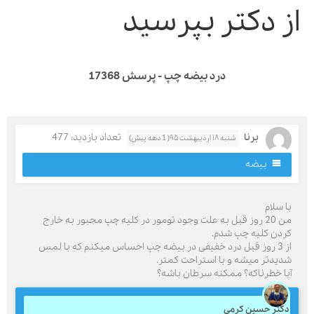
ز دکتر بپرسید
درد بیضه چپ - پرسش 17368
برنا
تعداد بازدید: 477
شنبه ۱۸ اردیبهشت ۹۵( 1 دهه پیش)
بیضه
ا سلام
من 20 روز قبل به علت وجود تومور در کلیه چپ مجبور به خارج
ردن کلیه چپ شدم.
از 3 روز قبل درد خفیفی در بیضه چپ احساس میکنم که با لمس
دیدتر میشه و با استراحت کمتر.
یا خطرناکه؟ ممکنه سرطان باشه؟
کتر حسین کرمی