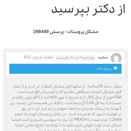
ز دکتر بپرسید
مشکل پروستات - پرسش 268469
سعید
تعداد بازدید: 621
چهارشنبه ۸ دی ۰( 4 سال پیش)
پروستات
سلام ، بنده 56سالمه ، از سالها قبل مشکل اضطرار در ادرار و از سال
بل مشکل انسداد صبگاهی داشتم که با اومنیک رفع شده است ،
PSA خون از سال 95از 2به تدریج تا مهر 1400به 3.1افزایش یافته و
نسبت آزاد به کل 0.08 گردیده است . ( قبلا نیز همیشه این نسبت زیر
1بوده) به پزشک جدیدی مراجعه نمودم برایم ام ار ای با تزریق
رخواست نمود که ضمیمه است . در داخل پروستات توده به حجم
1.2MM دیده شده با PIRAD4، آیا نیاز به بیوبسی ضروری است ضمنا
مکن است توده خوش خیم باشد یا با توجه به نتایج عکس حتما
دخیم است . لگن وسایر نقاط مشکلی نداشته است