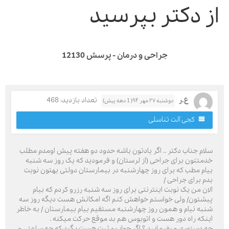
ز دکتر بپرسید
جراحی و درمان - پرسش 12130
ع.ر
تعداد بازدید: 468
دوشنبه ۲۷ مهر ۹۴( 1 دهه پیش)
کجی آلت تناسلی
لام جناب دکتر .. اگر یادتون باشه حدود دو هفته پیش اومدم مطلب
دمتتون برای جراحی (از لرستان) و فرمودید که یک روز سه شنبه
یام مطب که برای روز چهارشنبه در بیمارستان دولتی بهتون نوبت
دم برای جراحی /
لان من یک نوبت اینترنتی برای روز سه شنبه رزرو کردم که بیام
یشتون/ ولی خواستم خواهش کنم اگه امکانش هست دیگه روز سه
نبه نیام و همون روز چهارشنبه مستقیم بیام بیمارستان / به خاطر
ینکه راه دور هست و اتوبوس هم بد موقع حرکت میکنه .
ه دستوری میفرمایید ؟ اگر جواب مثبت هست بگید که چه ساعتی و