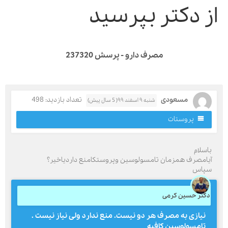
ز دکتر بپرسید
مصرف دارو - پرسش 237320
مسعودی
تعداد بازدید: 498
شنبه ۹ اسفند ۹۹( 5 سال پیش)
پروستات
اسلام
یامصرف همزمان تامسولوسین وپروستکامنع داردیاخیر؟
پاس
کتر حسین کرمی
نیازی به مصرف هر دو نیست. منع ندارد ولی نیاز نیست .
تامسولوسین کافیه