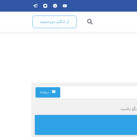
از دکتر بپرسید
بیضه