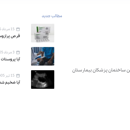
مطالب جدید
15 مرداد 1405
قرص پرازوسین ۱ برای 
3 مرداد 1405
آیا پروستات 
دان اقدسیه ، خیابان اراج خیابان 22 بهمن ساختمان پزشکان بیمارستان
15 تیر 1405
آیا ضخیم شد