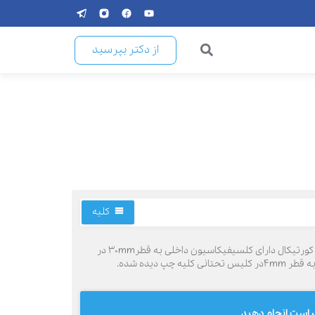
از دکتر بپرسید
کلیه
با سلام کلیه راست با طول ۱۱۰mm و ضخامت پارانشیم ۱۵mm و کلیه ی چپ باطول ۱۱۸mm و ضخامت پارانشیم ۱۶mmمشاهده شده.یک کیست کورتیکال دارای کلسیفیکاسیون داخلی به قطر۳۰mm در
راست انجام دهید