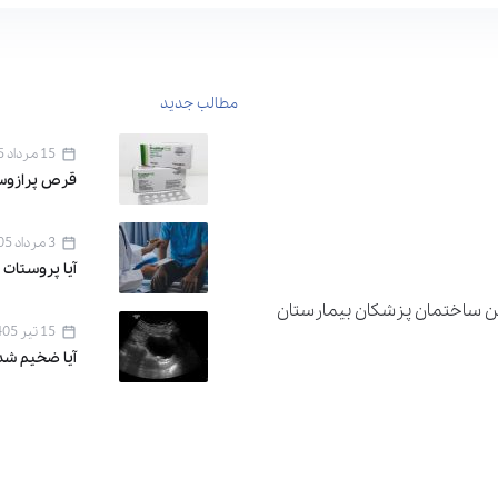
مطالب جدید
15 مرداد 1405
قرص پرازوسین ۱ برای 
3 مرداد 1405
آیا پروستات 
دان اقدسیه ، خیابان اراج خیابان 22 بهمن ساختمان پزشکان بیمارستان
15 تیر 1405
آیا ضخیم شد