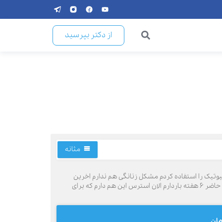
از دکتر بپرسید
مثانه
وتیک را استفاده کردم مشکل زنانگی هم ندارم اخرین
سونو یکم دیواره مثانه ضخیم شده و به من گفتن التهاب داره و عصبی هست . واقعا درد امانم را بریده موقع ادرار. ۳۶ ساله هستم و در حال حاضر ۶ هفته باردارم الان استرس این هم دارم که برای
مان