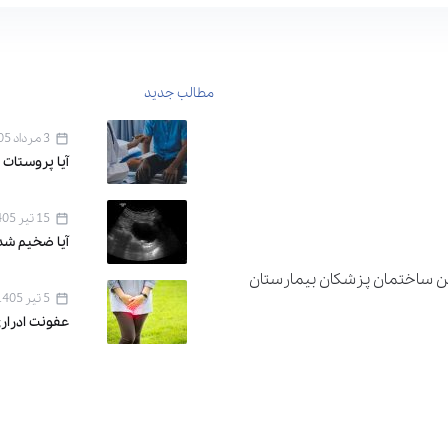
مطالب جدید
3 مرداد 1405
آیا پروستات 
15 تیر 1405
آیا ضخیم شد
دان اقدسیه ، خیابان اراج خیابان 22 بهمن ساختمان پزشکان بیمارستان
5 تیر 1405
عفونت ادرار