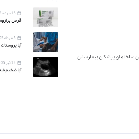
15 مرداد 1405
قرص پرازوسین ۱ برای 
3 مرداد 1405
آیا پروستات 
دان اقدسیه ، خیابان اراج خیابان 22 بهمن ساختمان پزشکان بیمارستان
15 تیر 1405
آیا ضخیم شد