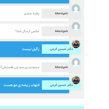
باشه چشم
Marziyeh
عکس ارسال شد؟
Marziyeh
زگیل نیست
دکتر حسین کرمی
میتونم بپرسم چی هستش؟دو
Marziyeh
التهاب ریشه ی مو هست
دکتر حسین کرمی