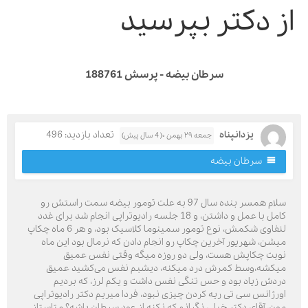
ز دکتر بپرسید
سرطان بیضه - پرسش 188761
یزدانپناه
تعداد بازدید: 496
جمعه ۲۹ بهمن ۰( 4 سال پیش)
سرطان بیضه
سلام همسر بنده سال 97 به علت تومور بیضه سمت راستش رو
کامل با عمل و داشتن، و 18 جلسه رادیوتراپی انجام شد برای غدد
لنفاوی شکمش، نوع تومور سمینوما کلاسیک بود، و هر 6 ماه چکاپ
یشن، شهریور آخرین چکاپ رو انجام دادن که نرمال بود این ماه
وبت چکاپش هست، ولی دو روزه میگه وقتی نفس عمیق
یکشه،وسط کمرش درد میکنه، دیشبم نفس می‌کشید عمیق
ردش زیاد بود و حس تنگی نفس داشت و یکم لرز، که بردیم
ورژانس سی تی ریه کردن چیزی نبود، فردا میریم دکتر رادیوتراپی
ون، آقای دکتر خیلی نگرانم که نکنه از عود سرطان‌ باشه؟ متاستاز