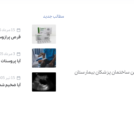
مطالب جدید
15 مرداد 1405
قرص پرازوسین ۱ برای 
3 مرداد 1405
آیا پروستات 
دان اقدسیه ، خیابان اراج خیابان 22 بهمن ساختمان پزشکان بیمارستان
15 تیر 1405
آیا ضخیم شد