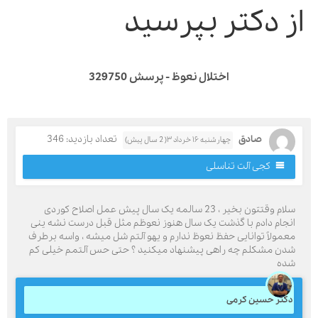
ز دکتر بپرسید
اختلال نعوظ - پرسش 329750
صادق
تعداد بازدید: 346
چهارشنبه ۱۶ خرداد ۳( 2 سال پیش)
کجی آلت تناسلی
سلام وقتتون بخیر ، 23 سالمه یک سال پیش عمل اصلاح کوردی
نجام دادم با گذشت یک سال هنوز نعوظم مثل قبل درست نشه ینی
عمولاً توانایی حفظ نعوظ ندارم و یهو آلتم شل میشه ، واسه برطرف
دن مشکلم چه راهی پیشنهاد میکنید ؟ حتی حس آلتمم خیلی کم
ده
کتر حسین کرمی