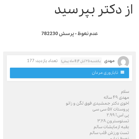
ز دکتر بپرسید
عدم نعوظ - پرسش 782230
مهدی
تعداد بازدید: 177
یکشنبه ۲۵ آبان ۴( 8 ماه پیش)
ناباروری مردان
لام
دی ۴۹ ساله
خوی دکتر جمشیدی فوق لگن و زانو
وستات ۵۷ سی سی
 اس آ ۲.۹۹
ستوسترون ۳.۲۸
قبه ازمایشات سالم
ست ورزش قلب سالم
عوظ ندارم