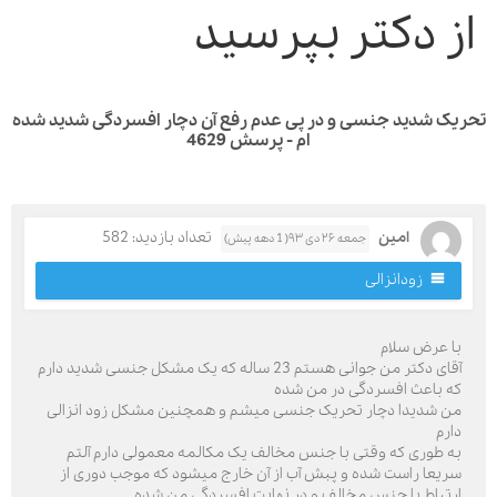
ز دکتر بپرسید
ک شدید جنسی و در پی عدم رفع آن دچار افسردگی شدید شده
ام - پرسش 4629
امین
تعداد بازدید: 582
جمعه ۲۶ دی ۹۳( 1 دهه پیش)
زودانزالی
ا عرض سلام
آقای دکتر من جوانی هستم 23 ساله که یک مشکل جنسی شدید دارم
ه باعث افسردگی در من شده
ن شدیدا دچار تحریک جنسی میشم و همچنین مشکل زود انزالی
ارم
ه طوری که وقتی با جنس مخالف یک مکالمه معمولی دارم آلتم
ریعا راست شده و پبش آب از آن خارج میشود که موجب دوری از
رتباط با جنس مخالف و در نهایت افسردگی من شده