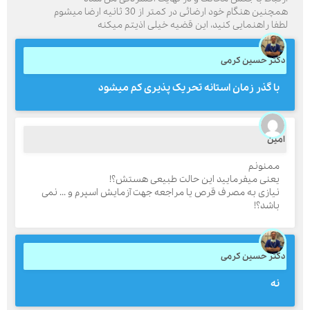
چنین هنگام خود ارضائی در کمتر از 30 ثانیه ارضا میشوم
طفا راهنمایی کنید، این قضیه خیلی اذیتم میکنه
کتر حسین کرمی
ارسال
با گذر زمان استانه تحریک پذیری کم میشود
قدرت گرفته از
همیارسیستم
مین
ممنونم
یعنی میفرمایید این حالت طبیعی هستش؟!
نیازی به مصرف قرص یا مراجعه جهت آزمایش اسپرم و ... نمی
باشد؟!
کتر حسین کرمی
نه