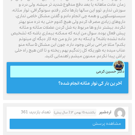
زمان عادت ماهانه یا بعد دفع مدفوع شدید تر میشه. ولی درد و
سوزش ندارم. توو این سالها بارها دکتر رفتم، سونوگرافی، نوار مثانه،
سیستوسکوپی و همه چی انجام دادم و گفتن مشکل خاصی نداری،
داروهای زیادی مصرف کردم ولی هیچ کدوم حتی یه ذره منو بهتر
نکرده. بیشتر دارو ها مربوط به شل کردن عضلات مثانه و مثانه
پیش فعال بوده. سوال من اینه که ممکنه بیماری باشه که تشخیص
داده نشده باشه؟ و اینکه به جز دارو من چه کار دیگه ای میتونم
بکنم؟ مثلا جراحی براش وجود داره، چون این مشکل ۵ ساله منو
عذاب میده به طوریکه کل زندگیم بهم ریخته و تا الان هیچ راه حلی
براش پیدا نکردم. ممنون میشم راهنمایی کنید.
دکتر حسین کرمی
آخرین بار کی نوار مثانه انجام شده؟
اردشیر
تعداد بازدید: 361
یکشنبه ۱۵ بهمن ۲( 2 سال پیش)
مشاهده پرسش