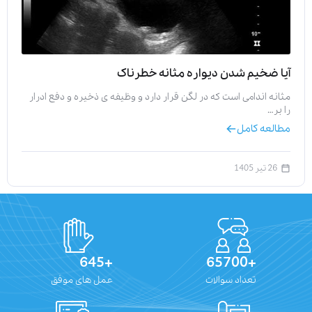
آیا ضخیم شدن دیواره مثانه خطرناک
مثانه اندامی است که در لگن قرار دارد و وظیفه‌ ی ذخیره و دفع ادرار
را بر…
مطالعه کامل
26 تیر 1405
+645
+65700
تعداد سوالات
عمل های موفق