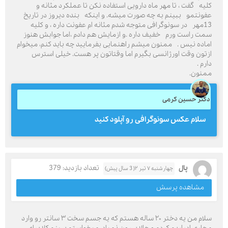
کلیه گفت ، تا مهر ماه دارویی استفاده نکن تا عملکرد مثانه و
عفونتمو ببینم به چه صورت میشه. و اینکه بنده دیروز در تاریخ
13مهر در سونوگرافی متوجه شدم مثانه ام عفونت داره ، و کلیه
سمت راست ورم خفیف داره .و ازمایش هم دادم ،اما جوابش هنوز
اماده نیس . ممنون میشم راهنمایی بفرمایید چه باید کنم، میخوام
ازتون وقت اورژانسی بگیرم اما وقتاتون پر هست. خیلی استرس
دارم .
ممنون.
دکتر حسین کرمی
سلام عکس سونوگرافی رو آپلود کنید
پال
تعداد بازدید: 379
چهارشنبه ۷ تیر ۲( 3 سال پیش)
مشاهده پرسش
سلام من یه دختر ۲۰ ساله هستم که یه جسم سخت ۳ سانتر رو وارد