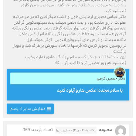
روز دوباره سوزش میگرفتن ودر اخر گفتن سوزش مزمن کاری
نمیشود کرد
دکتر عباس بصیری ازمایش خون و کشت میگرفتن که در هر مرتبه
عفونت اداری مثبت بود و بعد منفی میشد بعد سیتوسکوپی گرفتن
بعد سونوگرافی گرفتن بعد نوار مثانه گرفتن بعد عکس رنگی مثانه
گرفتن همه سالم بود فقط در عکس رنگی مثانه ادرار کمی داخل
مثانه میماند و قرص های نیتروفورانتوین -کوتریموکسازل_
ترازوسین تجویز کردن که قرصها تا 6ماه سوزش برطرف شد و دوبار
برگشت
الان ما دقیقا باید چیکار کنیم مادرم زندگی عادی ندارد وخوب
نمیشود هرروز عصبی تر و نا امید تر ....😔
دکتر حسین کرمی
با سلام مجددا عکس هارو آپلود کنید
نمایش سایر 3 پاسخ
محبوبه
تعداد بازدید: 369
یکشنبه ۲۱ آبان ۲( 2 سال پیش)