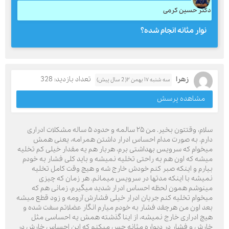
دکتر حسین کرمی
نوار مثانه انجام شده؟
زهرا
تعداد بازدید: 328
سه شنبه ۱۷ بهمن ۲( 2 سال پیش)
مشاهده پرسش
سلام، وقتتون بخیر. من ۲۵ سالمه و حدود ۵ ساله مشکلات ادراری
دارم. به صورت مدام احساس ادرار داشتن همرامه، یعنی همش
میخوام که سرویس بهداشتی برم، هربار هم یه مقدار خیلی کم تخلیه
میشه که اون هم به راحتی تخلیه نمیشه و باید کلی فشار به خودم
بیارم و اینکه صبر کنم خودش خارج شه و هیچ وقت کامل تخلیه
نمیشه با اینکه مدتها در سرویس میمانم. هر زمان که چیزی
مینوشم همون لحظه احساس ادرار شدید میگیرم، زمانی هم که
میخوام تخلیه کنم جریان ادرار خیلی فشارش آرومه و زود قطع میشه
بعد اون من هرچقد فشار به خودم میارم انگار عضلاتم سفت شده و
هیچ ادراری خارج نمیشه، از اینا گذشته همش یه احساسی مثل
خارش و فشار در دیواره مثانه حس میکنم که این احساس خارش در