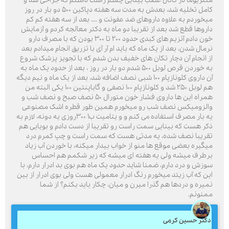
مننژیوما در کانال عصب بینایی چشم راست داشتم که جراحی شد و
کامل تخلیه شد، بعدش به مدت سه هفته دپاکین ۵۰۰ دو بار در روز
میخوردم به علاوه داروهای ضد عفونت و .... بعد از سه هفته کم کم
داروها قطع شد بعد از تقریبا دو ماه به دکتر معالجه کردم و آزمایش
خون دادم آنزیم های کبدی حدود ۲۰۰ تا ۳۰۰ بودن که با مصرف دارو
نرمال شدن، بعد از یک ماه که باید ام آر آی با تزریق انجام میدادم بعد
از انجام آن دچار تکان های خفیف بدن شدم که با تجویز پزشک شروع
به خوردن قرص لوبل ۵۰۰ شدم دو بار در روز ، بعد از حدود یک ماه به
آن داروی کلونازپام ۱۰۰ شبی نصف اضافه شد، بعد از یک ماه و نیم دیگه
هم لوبل ۲۵۰ شد و کلونازپام ۱۰۰ نصفی و گاباپنتین ۱۰۰ یکی البته من
همراه این ها داروی فشار خون متورال ۵۰ نصف صبح و نصف شب و
والزومیکس نصف شب رو میخورم همین طور قطره اشک مصنوعی
یه بار مصرف استفاده می کنم و و یتامیت ب۱ ۳۰۰روزی یه دونه، لازم به
ذکر هست که بینایی سمت راست رو تقریبا از دست دادم و بویایی هم
تقریبا نصف شده، یه مدتی هست که سمت راست و چپ کمرم درد
میگیره بعضی موقع ها منو از خواب بیدار میکنه، با خوردن آب زیاد
برطرف میشه ولی یه هفته ای میشه که زیر شکمم هم احساس
سوزش و درد دارم، ضمنا شاید حدود یک ماه هم بوی بد ادرار دارم، با
این که آب زیتد میخورم رنگ ادرار معمولی هست ولی بوی ادرار از بین
نمیره و دردها هم گذرا میرن و میان، چکار باید بکنم؟ از شما
ممنونم.
دکتر حسین کرمی