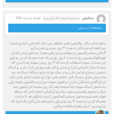
ستایش
تعداد بازدید: 356
سه شنبه ۱ اسفند ۲( 2 سال پیش)
مشاهده پرسش
سلام جناب دکتر .وقتتون بخیر.خواهر من دچار احتباس ادراری شدند
.مراجعه کردیم دکتر به مدت ۳ روز بستری شدن.دارو
گرفتن.سفتریاکسون و سفکسیم.تزریقی.بعد از مرخص شدن قرص
لوو فلوکساسین رو به مدت ۱۰ روز روزی یک عدد مصرف کردن .و توی
این مدت از سوند استفاده کردند که ۳ روز پیش سوند جدا کردن که
مجددا دچار احتباس ادراری شدن و الان هم سوزش ادرار دارن .و اینکه
ایشون بیماری ام اس دارن و در سال دو بار دارو دریافت میکنند .دو
ماه پیش عمل دیسک کمر انجام دادن .ام آر آی مجدد انجام دادن.دکتر
جراح گفتن مشکلی ندارن..براشون سوند میزاریم حالشون خوبه .ولی
به محض اینکه سوند جدا میشه بعد یک روز مجددا ادرارشون بند
میاد و مجبور هستیم سوند بذاریم. آزمایش انجام دادن که منتظر
جواب هستیم.ممنون میشم کمکمون کنید.بتانکول هر ۸ ساعت
مصرف کردن.به مدت ۱۲ روز.ورم پای زیادی هم دارن.الان یک شبه که
نرازوسین ۱ میلی هم استفاده میکنن