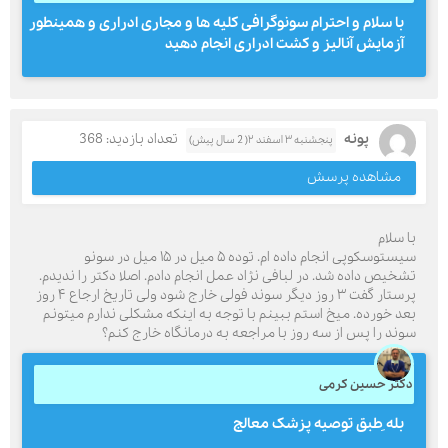
با سلام و احترام سونوگرافی کلیه ها و مجاری ادراری و همینطور
آزمایش آنالیز و کشت ادراری انجام دهید
پونه
تعداد بازدید: 368
پنجشنبه ۳ اسفند ۲( 2 سال پیش)
مشاهده پرسش
با سلام
سیستوسکوپی انجام داده ام. توده ۵ میل در ۱۵ میل در سونو
تشخیص داده شد. در لبافی نژاد عمل انجام دادم. اصلا دکتر را ندیدم.
پرستار گفت ۳ روز دیگر سوند فولی خارج شود ولی تاریخ ارجاع ۴ روز
بعد خورده. میخ استم ببینم با توجه به اینکه مشکلی ندارم میتونم
سوند را پس از سه روز با مراجعه به درمانگاه خارج کنم؟
دکتر حسین کرمی
بله ِطبق توصیه پزشک معالج