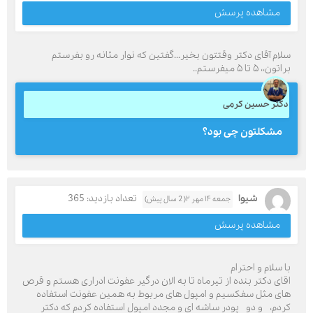
مشاهده پرسش
سلام آقای دکتر وقتتون بخیر...گفتین که نوار مثانه رو بفرستم
براتون،، ۵ تا ۵ میفرستم..
دکتر حسین کرمی
مشکلتون چی بود؟
شیوا
تعداد بازدید: 365
جمعه ۱۴ مهر ۲( 2 سال پیش)
مشاهده پرسش
با سلام و احترام
اقای دکتر بنده از تیرماه تا به الان درگیر عفونت ادراری هستم و قرص
های مثل سفکسیم و امپول های مربوط به همین عفونت استفاده
کردم، و دو پودر ساشه ای و مجدد امپول استفاده کردم که دکتر