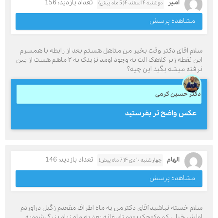
امیر
تعداد بازدید: 156
دوشنبه ۴ اسفند ۴( 5 ماه پیش)
مشاهده پرسش
سلام اقای دکتر وقت بخیر من متاهل هستم بعد از رابطه با همسرم
این نقطه زیر کلاهک الت به وجود اومد نزیدک به ۲ ماهم هست از بین
نرفته میشه بگید این چیه؟
دکتر حسین کرمی
عکس واضح تر بفرستید
الهام
تعداد بازدید: 146
چهارشنبه ۱۰ دی ۴( 7 ماه پیش)
مشاهده پرسش
سلام خسته نباشید آقای دکترمن یه ماه اطراف مقعدم زگیل درآوردم
اولش خیلی کم وکوچک بودمتاسفانه بعد یه ماه زیاد بزرگ شودبه