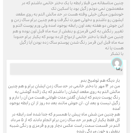
چنین متاسفانه من قبلا رابطه با یک دختر خانمی داشتم که در
مقعدشون نمی دونم زگیل بود یا اسکین تک
خودشون میگن خیلی وقته هست در حد مالش التم به روی مقعد
ایشون رو داشتم و دخولی صورت نگرفت و هم چنین برام ساک زدن و
این جوش دو هفته بعد اون رابطه بوجود امده ولی ورم پوست التم و
تغییر رنگش به کمی قرمزی و بنفش از سه ماه قبل اون بوده و هم
چنین من قبلا با دختر خانمی ازدواج کرده بودم که یکبار برام حدودا
سه ماه قبل این قرمز رنگ شدن پوستم ساک زده بودن آیا زگیل
هست یا نه
با تشکر
رضا
بار دیگه هم توضیح بدم
من در ۱۴ مهر با دختر خانمی در حد ساک زدن ایشان برام و هم چنین
مالش التم به روی مقعد ایشان را داشتم که یک زائده گوشتی به
رنگ پوست دیدم که ایشان گفتن مدت طولانی هست من آن را دارم و
زگیل نیست و بعد ان ، ان جوش مانند بعد ده روز از ان رابطه بوجود
آمده
هم چنین من شش ماه پیش با همسرم که جدا شده امد رابطه در
کل فقط یکبار آن هم در حد ساک زدن برام انجام دادند که از ۵ مرداد
التم در قسمت سمت راست عکس دچار ورم و قرمزی و رنگی شبیه
بنفش و خون مردگی شده