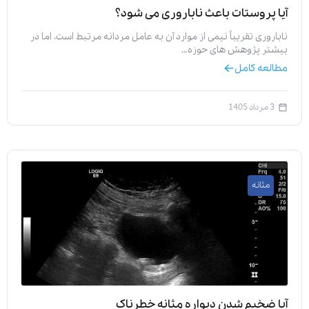
آیا پروستات باعث ناباروری می‌ شود؟
ناباروری تقریباً نیمی از موارد آن به عامل مردانه مرتبط است، اما در
بیشتر پژوهش‌ های حوزه…
مطالعه کامل
3 مرداد 1405
مثانه
آیا ضخیم شدن دیواره مثانه خطرناک