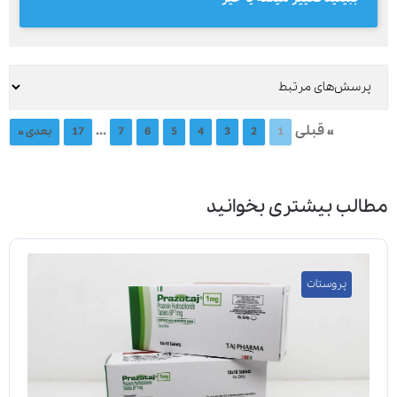
« قبلی
...
1
2
3
4
5
6
7
17
بعدی »
مطالب بیشتری بخوانید
پروستات