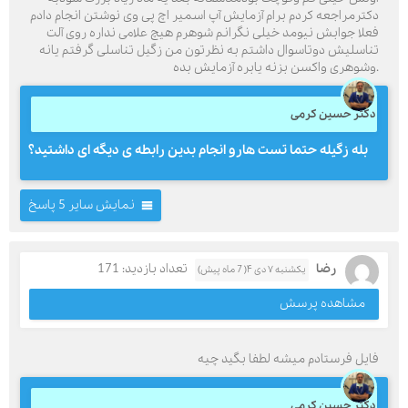
دکترمراجعه کردم برام آزمایش آپ اسمیر اچ پی وی نوشتن انجام دادم
فعلا جوابش نیومد خیلی نگرانم شوهرم هیچ علامی نداره روی آلت
تناسلیش دوتاسوال داشتم به نظرتون من زگیل تناسلی گرفتم یانه
.وشوهری واکسن بزنه یابره آزمایش بده
دکتر حسین کرمی
بله زگیله حتما تست هارو انجام بدین رابطه ی دیگه ای داشتید؟
نمایش سایر 5 پاسخ
رضا
تعداد بازدید: 171
یکشنبه ۷ دی ۴( 7 ماه پیش)
مشاهده پرسش
فایل فرستادم میشه لطفا بگید چیه
دکتر حسین کرمی