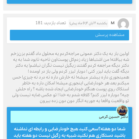
M
تعداد بازدید: 181
یکشنبه ۴ آبان ۴( 9 ماه پیش)
مشاهده پرسش
اولین بار به یک دکتر عمونی مراجه‌کردم‌ یه محلول داد گفتم بزن‌زخم
شه بیافته! من اشتباها زیاد زدم‌کل پوست‌اون ناحیه نابود شد! به یه
دکتر دیگه مراجعه کردم گفتند زیگیل نیست نگران نباشم! یه دکتر
دیگه گفت باید لیزر کنی ! دوبار لیزر کردم ولی باز در اومده !
همینجوری داره بیشتر میشه! نه خارش داره نه درد نه چیزی! حس
میکنم بعد هر خودارضایی اینجوری میشه! امکان داره به خاطر
استکاک روی پوست هنگام خودارضایی ایجاد شده باشه ؟ راه حلش
چیه؟ دوباره لیزر کنم؟ کلافه شدم به خدا ! تو عکس ضایه نیست ولی
تو واقعیت واقعا یه جوریه انگار دون دون زده بیرون
دکتر حسین کرمی
شما دو هفته؟سعی کنید هیچ خودارضایی و رابطه ای نداشنه
باشید دستکاری هم نکنید شبیه به زگیل نیست دو هفته باید