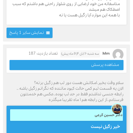
متاسفانه من خود ارضایی از روی شلوار راحتی هم داشتم که سبب
اصطکاک هم میشد
با همه این موارد آیا زگیل هست یا نه
نمایش سایر 1 پاسخ
Mm
تعداد بازدید: 187
سه شنبه ۶ آبان ۴( 9 ماه پیش)
مشاهده پرسش
سلام وقت بخیر.امکانش هست دور لب هم زگیل بزنه؟
الان یه قسمت لبم کمی حالت کبود ماننده که نگرانم زگیل باشه ..
رابطه جنسی نداشتم فقط در حد لب بوده..عکس هم خدمتتون
فرستادم..از این رابطه هم ۱ ماه تقریبا میگذره
دکتر حسین کرمی
خیر زگیل نیست