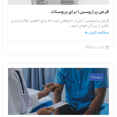
قرص پرازوسین ۱ برای پروستات
قرص پرازوسین ۱ یکی از داروهایی است که برای کاهش علائم ادراری
ناشی از بزرگی خوش خیم…
مطالعه کامل
15 مرداد 1405
پروستات