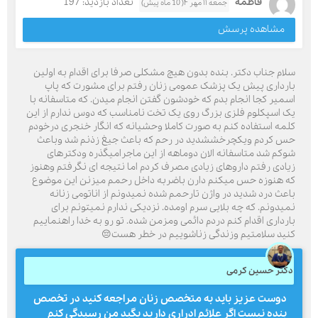
فاطمه
تعداد بازدید: 197
جمعه ۱۱ مهر ۴( 10 ماه پیش)
مشاهده پرسش
سلام جناب دکتر. بنده بدون هیچ مشکلی صرفا برای اقدام به اولین
بارداری پیش یک پزشک عمومی زنان رفتم برای مشورت که پاپ
اسمیر کجا انجام بدم که خودشون گفتن انجام میدن. که متاسفانه با
یک اسپکلوم فلزی بزرگ روی یک تخت نامناسب که دوس ندارم از این
کلمه استفاده کنم به صورت کاملا وحشیانه که انگار خنجری درخودم
حس کردم ویکچرخششدید در رحم که باعث جیغ زذنم شد وباعث
شوکم شد متاسفانه الان دوماهه از این ماجرامیگذره ودکترهای
زیادی رفتم داروهای زیادی مصرف کردم اما نتیجه ای نگرفتم وهنوز
که هنوزه حس میکنم دارن باضربه داخل رحمم میزنن این موضوع
باعث درد شدید در واژن تارحمم شده نمیدونم از اناتومی زنانه
نمیدونم. که چه بلایی سرم اومده. نزدیکی ندارم نمیتونم برای
بارداری اقدام کنم دردم دائمی ومزمن شده. تو رو به خدا راهنماییم
کنید سلامتیم وزندگی زناشوییم در خطر هست😔
دکتر حسین کرمی
دوست عزیز باید به متخصص زنان مراجعه کنید در تخصص
بنده نیست اگر علائم ادراری دارید بگید من رسیدگی کنم