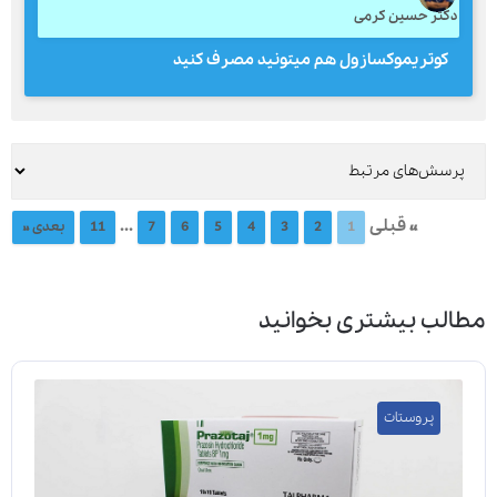
دکتر حسین کرمی
کوتریموکسازول هم میتونید مصرف کنید
« قبلی
...
1
2
3
4
5
6
7
11
بعدی »
مطالب بیشتری بخوانید
پروستات