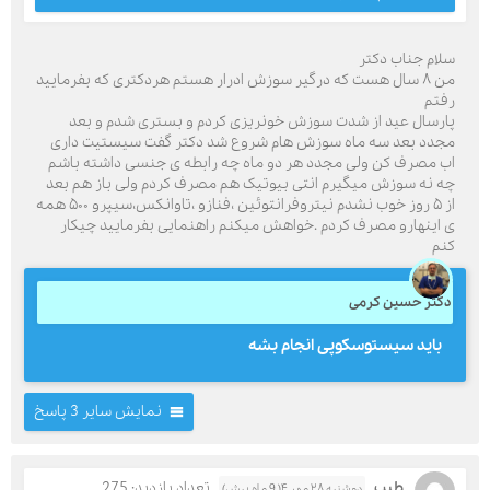
سلام جناب دکتر
من ۸ سال هست که درگیر سوزش ادرار هستم هردکتری که بفرمایید
رفتم
پارسال عید از شدت سوزش خونریزی کردم و بستری شدم و بعد
مجدد بعد سه ماه سوزش هام شروع شد دکتر گفت سیستیت داری
اب مصرف کن ولی مجدد هر دو ماه چه رابطه ی جنسی داشته باشم
چه نه سوزش میگیرم انتی بیوتیک هم مصرف کردم ولی باز هم بعد
از ۵ روز خوب نشدم نیتروفرانتوئین ،فنازو ،تاوانکس،سیپرو ۵۰۰ همه
ی اینهارو مصرف کردم .خواهش میکنم راهنمایی بفرمایید چیکار
کنم
دکتر حسین کرمی
باید سیستوسکوپی انجام بشه
نمایش سایر 3 پاسخ
طیب
تعداد بازدید: 275
دوشنبه ۲۸ مهر ۴( 9 ماه پیش)