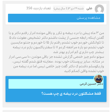
علی
تعداد بازدید: 356
شنبه ۲۹ دی ۳( 1 سال پیش)
مشاهده پرسش
من ۳ ماه پیش با درد بیضه و تکرر و باقی مونده ادرار رفتم دکتر و با
گفتن اینکه رابطه جنسی از پشت داشتم دکتر تشخیص عفونت داد ۵
تا تاوانکش خوردم خوب نشدم رفتم باز ۱۵ تا خوردم و جنتو مایسین
خوب نشدم دو باره مراجعه کردم ۷ تا سفتریاکسون بازم درد بیضه
ببشتر چپ دارم ی کم ادرارم بهتر شد
سونو دادم چیز خدصی گزارش نشده جز باقی موندن ۱۰۰ سی سی ادرار
در مثانه ، سایز پروستات خوب بوده ، معاینه فتق شدم گفته نیس ،
واریکوسلم داشتم ک دکتر گفت چیز خاصی نیس اما درد بیضه من
خوب نشده واقن کمکم کنید
دکتر حسین کرمی
فقط مشکلتون درد بیضه ی چپ هست؟