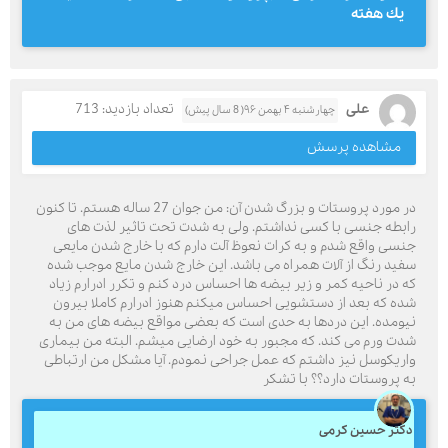
يك هفته
علی
تعداد بازدید: 713
چهارشنبه ۴ بهمن ۹۶( 8 سال پیش)
مشاهده پرسش
در مورد پروستات و بزرگ شدن آن: من جوان 27 ساله هستم. تا کنون
رابطه جنسی با کسی نداشتم. ولی به شدت تحت تاثیر لذت های
جنسی واقع شدم و به کرات نعوظ آلت دارم که با خارج شدن مایعی
سفید رنگ از آلات همراه می باشد. این خارج شدن مایع موجب شده
که در ناحیه کمر و زیر بیضه ها احساس درد کنم و تکرر ادرارم زیاد
شده که بعد از دستشویی احساس میکنم هنوز ادرارم کاملا بیرون
نیومده. این دردها به حدی است که بعضی مواقع بیضه های من به
شدت ورم می کند. که مجبور به خود ارضایی میشم. البته من بیماری
واریکوسل نیز داشتم که عمل جراحی نمودم. آیا مشکل من ارتباطی
به پروستات دارد؟؟ با تشکر
دکتر حسین کرمی