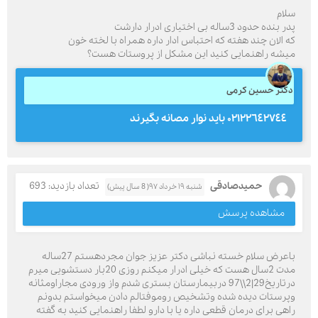
سلام
پدر بنده حدود 3ساله بی اختیاری ادرار دارشت
که الان چند هفته که احتباس ادار داره همراه با لخته خون
میشه راهنمایی کنید این مشکل از پروستات هست؟
دکتر حسین کرمی
٠٢١٢٢٦٤٢٧٤٤ بايد نوار مصانه بگيرند
حمیدصادقی
تعداد بازدید: 693
شنبه ۱۹ خرداد ۹۷( 8 سال پیش)
مشاهده پرسش
باعرض سلام خسته نباشی دکتر عزیز جوان مجردهستم 27ساله
مدت 2سال هست که خیلی ادرار میکنم روزی 20بار دستشویی میرم
درتاریخ29|2\\97 دربیمارستان بستری شدم واز ورودی مجاراومثانه
وپرستات دیده شده وتشخیص روموفتالم دادن میخواستم بدونم
راهی برای درمان قطعی داره یا با دارو لطفا راهنمایی کنید به گفته