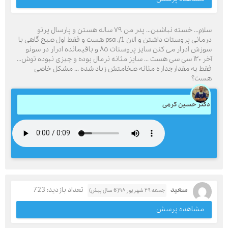
سلام... خسته نباشين... پدر من ٧٩ ساله هستن و پارسال پرتو
درمانى پروستات داشتن و الان psa ./1 هست و فقط اول صبح گاهى با
سوزش ادرار مى كنن سايز پروستات ٨٥ و باقيمانده ادرار در سونو
آخر ١٢٠ سى سى هست ... سايز مثانه نرمال بوده و چيزى نبوده توش...
فقط يه مقدارجداره مثانه صخامتش زياد شده ... مشكل خاصى
هست؟
دکتر حسین کرمی
سعید
تعداد بازدید: 723
جمعه ۲۹ شهریور ۹۸( 6 سال پیش)
مشاهده پرسش