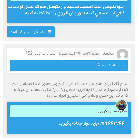
اينها طليعي است اهميت ندهيد واريكوسل هم كه عمل كردهايد
كافي است سعي كنيد با ورزش انرژي را انجا تخليه كنيد
نمایش سایر 2 پاسخ
محمد
تعداد بازدید: 752
جمعه ۲۶ آبان ۹۶( 8 سال پیش)
مشاهده پرسش
سلام گاها برام اتفاق می افتاد که ادرار کنم ولی هنوز هم احساس کنم
که باید دوباره ادرار کنم(تقریبا ماهی یک بار) اما یک هفته ای میشه
که دائم این حس و دارم (بی اختیاری ادرار ندارم)
دکتر حسین کرمی
۰۲۱۲۲۶۴۲۷۴۴باید نوار مثانه بگیرید