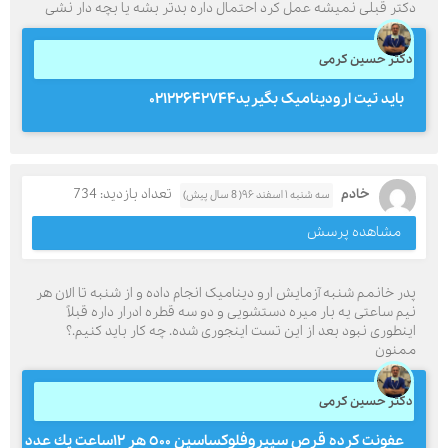
دکتر قبلی نمیشه عمل کرد احتمال داره بدتر بشه یا بچه دار نشی
دکتر حسین کرمی
باید تیت ارودینامیک بگیرید۰۲۱۲۲۶۴۲۷۴۴
خادم
تعداد بازدید: 734
سه شنبه ۱ اسفند ۹۶( 8 سال پیش)
مشاهده پرسش
پدر خانمم شنبه آزمایش ارو دینامیک انجام داده و از شنبه تا الان هر
نیم ساعتی یه بار میره دستشویی و دو سه قطره ادرار داره قبلاً
اینطوری نبود بعد از این تست اینجوری شده. چه کار باید کنیم.؟
ممنون
دکتر حسین کرمی
عفونت كرده قرص سيپروفلوكساسين ٥٠٠ هر ١٢ساعت يك عدد