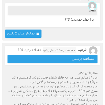
سعید
چرا جواب نميديد؟؟؟؟؟
نمایش سایر 2 پاسخ
فرهبد
تعداد بازدید: 729
جمعه ۱۸ مرداد ۹۸( 6 سال پیش)
مشاهده پرسش
سلام اقای دکتر
من 24 سالم است. من به خاطر شغلم خیلی کم تحرک هستم و اکثر
مواقع پشت کامپیوتر هستم. یبوست هم گاهی دارم.
من موقعه ای که اب زیاد میخورم زود به زود میرم دستشویی. هر
سری هم 150cc ادرار میکنم. موقعه ادار هم هیچ مشکلی ندارم راحت
ادرار میکنم. میخواستم این سوال را از شما بپرسم که آیا پروستات
من بزرگ شده؟ یا خیر؟
ضمن اینکه چند سالی هست که بد عادت شده ام و اکثر مواقع به