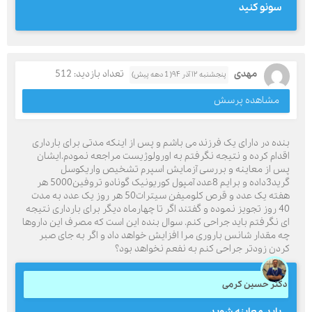
سونو کنید
مهدی
تعداد بازدید: 512
پنجشنبه ۱۲ آذر ۹۴( 1 دهه پیش)
مشاهده پرسش
بنده در دارای یک فرزند می باشم و پس از اینکه مدتی برای بارداری
اقدام کرده و نتیجه نگرفتم به اورولوژیست مراجعه نمودم.ایشان
پس از معاینه و بررسی آزمایش اسپرم تشخیص واریکوسل
گرید3داده و برایم 8عدد آمپول کوریونیک گونادو تروفین5000 هر
هفته یک عدد و قرص کلومیفن سیترات50 هر روز یک عدد به مدت
40 روز تجویز نموده و گفتند اگر تا چهارماه دیگر برای بارداری نتیجه
ای نگرفتم باید جراحی کنم. سوال بنده این است که مصرف این داروها
چه مقدار شانس باروری مرا افزایش خواهد داد و اگر به جای صبر
کردن زودتر جراحی کنم به نفعم نخواهد بود؟
دکتر حسین کرمی