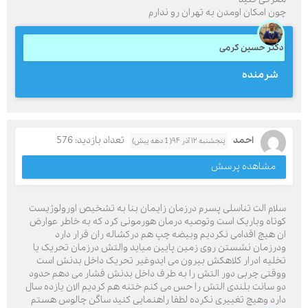
چون امکان اومدن به تهران رو ندارم
دکتر حسین کرمی
شرمنده
احمد
تعداد بازدید: 576
پنجشنبه ۱۲ آذر ۹۴( 1 دهه پیش)
مشاهده پرسش
سلام الت تناسلی پسرم درزمان زایمان بنا به تشخیص اورولوژیست
کوتاه وباریک است وتوصیه درمان هورمونی کرد که به خاطر عوارض
ان هیچ اقدامی نکردیم وبیضه چپ هم درکشاله ران قرار دارد
ودرزمان نشستن روی زمین پایین میاید والتش درزمان تحریک یا
تخلیه ادرار کلاهکش بیرون می ایدوغیر تحریک داخل بدنش است
ووقتی چربی دور التش را به طرف داخل بدنش فشار می دهم حدود
دو سانت بلندی التش را حس می کنم ختنه هم کردیم الان یازده سال
دارد وهیچ تغییری نکرده لطفا راهنمایی کنید ساگن چالوس هستم