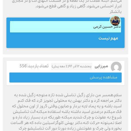
می‌کنم. البته علامت در یک نقطه و در قسمت انتهای آلت و در مجاری
ادرار احساس می‌شود. گاهی زیاد و گاهی قطع می‌شود.
باتشکر
دکتر حسین کرمی
مهم نیست
میرزایی
تعداد بازدید: 556
پنجشنبه ۱۲ آذر ۹۴( 1 دهه پیش)
مشاهده پرسش
سلام.همسر من دارای زگیل تناسلی شده تازه متوجه زگیل شده به
دکتر مراجعه کرد و دکتر بهش یه محلولی تجویز کرد که فک کنم
اسید باشه و یه پماد لایه بردار و صابون.وقتی 5روز از اون محلول که
فک میکنم درصدی اسید داشته باشه استفاده میکنه آلت تناسلیش
شروع به عفونت و چرک شدید میکنه طوریکه درد بسیار زیاد داره و
اصلا نمیتونه حرکت کنه.دکتر بهش کلوگزاسیلین داده که هر 8ساعت
بخوره ولی چرک و عفونتش زیاده دورتا دور آلت تناسلیشو چرک