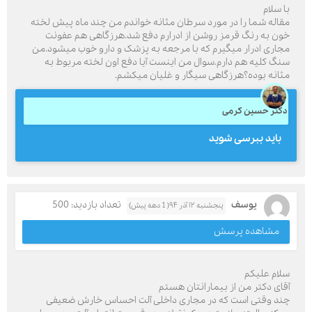
با سلام
مقاله شما را در مورد سرطان مثانه خواندم من چند ماه پیش لخته
خون به رنگ قرمز روشن از ادرارم دفع شد.هرزگاهی هم عفونت
مجاری ادرار میگیرم که با مرجعه به پزشک و دارو خوب میشود.من
سنگ کلیه هم دارم.سوال من اینست آیا دفع اون لخته مربوط به
مثانه بوده؟هرزگاهی سیگار و غلیان میکشم.
دکتر حسین کرمی
باید ببرسی شوید
یوسف
تعداد بازدید: 500
پنجشنبه ۱۲ آذر ۹۴( 1 دهه پیش)
مشاهده پرسش
سلام علیکم
آقای دکتر من از بیمارانتان هستم
چند وقتی است که در مجاری داخلی آلت احساس خارش ضعیفی