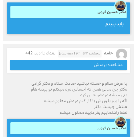
دکتر حسین کرمی
باید ببینم
حامد
تعداد بازدید: 442
پنجشنبه ۱۲ آذر ۹۴( 1 دهه پیش)
مشاهده پرسش
یا عرض سلام و خسته نباشید خذمت استاد و دکتر گرامی
دکتر چن مدتی هس که احساس درد میکنم تو بیضه هام
ینی میشه دردشو حس کرد
اگه را برم یا ورزش یا کار کنم دردش معلوم میشه
علتش چیست دکتر
لطفا راهنماییم بفرمایید ممنون میشم
دکتر حسین کرمی