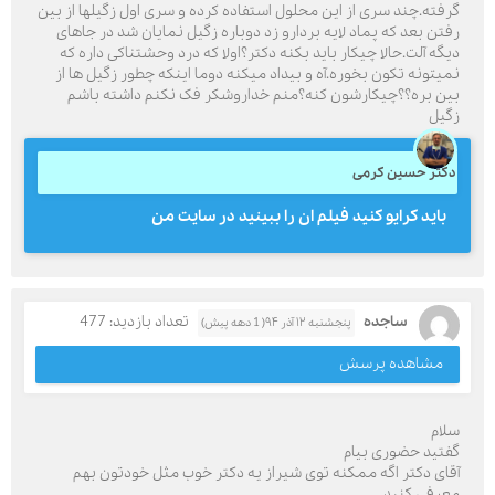
گرفته.چند سری از این محلول استفاده کرده و سری اول زگیلها از بین
رفتن بعد که پماد لایه بردارو زد دوباره زگیل نمایان شد در جاهای
دیگه آلت.حالا چیکار باید بکنه دکتر؟اولا که درد وحشتناکی داره که
نمیتونه تکون بخوره.آه و بیداد میکنه دوما اینکه چطور زگیل ها از
بین بره؟؟چیکارشون کنه؟منم خداروشکر فک نکنم داشته باشم
زگیل
دکتر حسین کرمی
باید کرایو کنید فیلم ان را ببینید در سایت من
ساجده
تعداد بازدید: 477
پنجشنبه ۱۲ آذر ۹۴( 1 دهه پیش)
مشاهده پرسش
سلام
گفتید حضوری بیام
آقای دکتر اگه ممکنه توی شیراز یه دکتر خوب مثل خودتون بهم
معرفی کنید