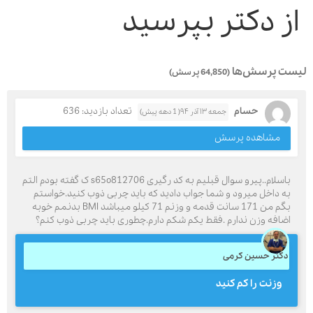
از دکتر بپرسید
لیست پرسش‌ها
(64,850 پرسش)
حسام
تعداد بازدید: 636
جمعه ۱۳ آذر ۹۴( 1 دهه پیش)
مشاهده پرسش
باسلام..پیرو سوال قبلیم به کد رگیری s65o812706 ک گفته بودم التم
به داخل میرود و شما جواب دادید که باید چربی ذوب کنید.خواستم
بگم من 171 سانت قدمه و وزنم 71 کیلو میباشد BMI بدنمم خوبه
اضافه وزن ندارم .فقط یکم شکم دارم.چطوری باید چربی ذوب کنم؟
دکتر حسین کرمی
وزنت را كم كنيد