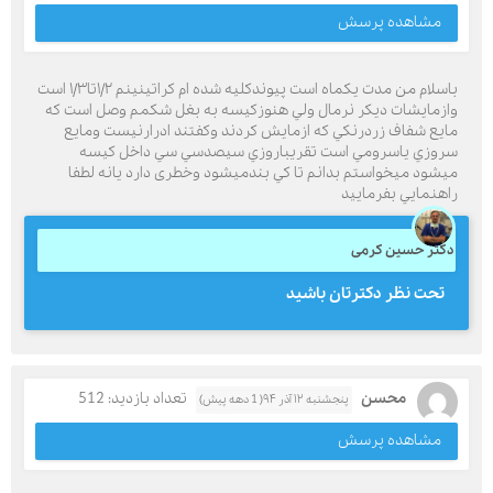
مشاهده پرسش
باسلام من مدت يكماه است پيوندكليه شده ام كراتينينم ١/٢تا١/٣ است
وازمايشات ديكر نرمال ولي هنوزكيسه به بغل شكمم وصل است كه
مايع شفاف زردرنكي كه ازمايش كردند وكفتند ادرارنيست ومايع
سروزي ياسرومي است تقريباروزي سيصدسي سي داخل كيسه
ميشود ميخواستم بدانم تا كي بندميشود وخطرى دارد يانه لطفا
راهنمايي بفرماييد
دکتر حسین کرمی
تحت نظر دکترتان باشید
محسن
تعداد بازدید: 512
پنجشنبه ۱۲ آذر ۹۴( 1 دهه پیش)
مشاهده پرسش