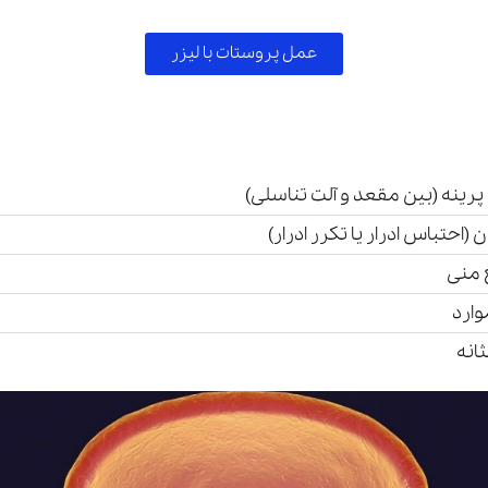
عمل پروستات با لیزر
 پرینه (بین مقعد و آلت تناسلی)
(احتباس ادرار یا تکرر ادرار)
ع منی
وارد
انه