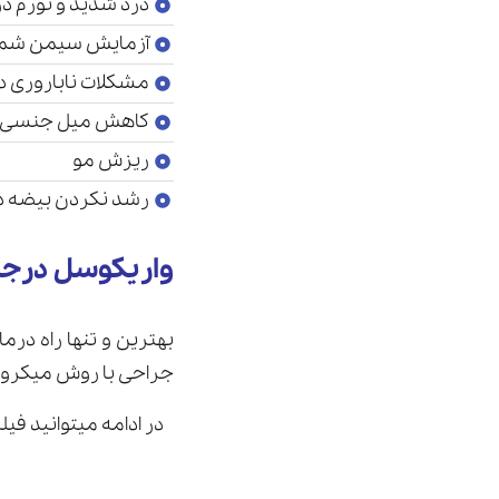
درد شدید و تورم در
آزمایش سیمن شما 
مشکلات ناباروری د
کاهش میل جنسی
ریزش مو
رشد نکردن بیضه در
واریکوسل درجه 3 چگونه درمان می ش
جراحی با روش میکروس
در ادامه میتوانید فی