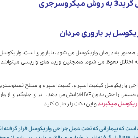
میکروسرجری
ریکوسل بر باروری مردان
ان مجبور به درمان واریکوسل می شود، ناباروری است. واریکوسل
 اختلال نعوظ می شود. همچنین ورید های واریسی میتوانند 
حی واریکوسل کیفیت اسپرم، کمیت اسپرم و سطح تستوسترون
این امر شانس بارداری طبیعی را حتی بدون IVF افزایش می دهد. بر
ریکوسل میگیرند
و این نکات را رعایت کنید.
ست که بیمارانی که تحت عمل جراحی واریکوسل قرار گرفته ان