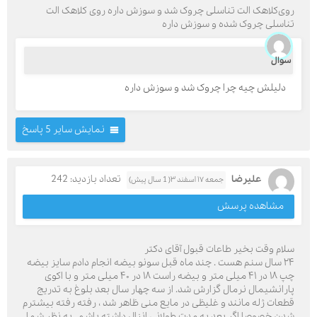
روی‌کلاهک الت تناسلی چروک شد و سوزش داره روی کلاهک الت
تناسلی چروک شده و سوزش داره
سوال
دلیلش چیه چرا چروک شد و سوزش داره
نمایش سایر 5 پاسخ
علیرضا
تعداد بازدید: 242
جمعه ۱۷ اسفند ۳( 1 سال پیش)
مشاهده پرسش
سلام وقت بخیر طاعات قبول آقای دکتر
۲۴ سال سنم هست . چند ماه قبل سونو بیضه انجام دادم سایز بیضه
چپ ۱۸ در ۴۱ میلی متر و بیضه راست ۱۸ در ۴۰ میلی متر و با اکوی
پارانشیمال نرمال گزارش شد. از سه چهار سال بعد بلوغ به تدریج
قطعات ژله مانند و غلیظی در مایع منی ظاهر شد ، رفته رفته بیشترم
شدن خصوصا اگر بعد یه مدت طولانی انزال داشته باشم . به نظر شما