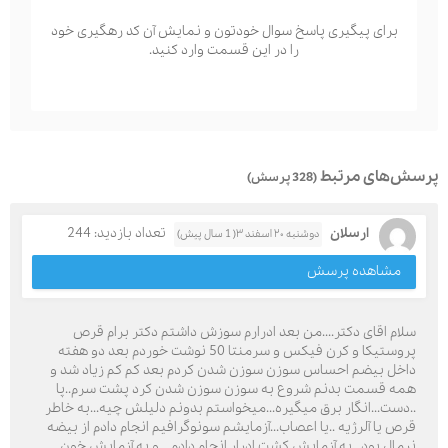
برای پیگیری پاسخ سوال خودتون و نمایش آن کد رهگیری خود
را در این قسمت وارد کنید.
پرسش‌های مرتبط
(328 پرسش)
ارسلان
تعداد بازدید: 244
دوشنبه ۲۰ اسفند ۳( 1 سال پیش)
مشاهده پرسش
سلام اقای دکتر....من بعد ادرارم سوزش داشتم دکتر برام قرص
پروستیکا و کرن فیکس و سرمنتا 50 نوشت خوردم بعد دو هفته
داخل بیضم احساس سوزن سوزن شدن کردم بعد کم کم زیاد شد و
همه قسمت بدنم شروع به سوزن سوزن شدن کرد پشت سرم..پا
..دست...انگار برق میگیره...میخواستم بدونم دلیلش چیه...به خاطر
قرص یا آلرژیه ..یا اعصاب...آزمایشم سونوگرافیم انجام دادم از بیضه
نرمال بود...یه آزمایش کشت ادرار انجام دادم ...و یه آزمایش خون