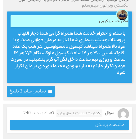
عکسش وبراتون میفرستم
دکتر حسین کرمی
با سلام و احترام خدمت شما همراه گرامی شما دچار التهاب
پروستات هستید بیماری شما نیاز به درمان طولانی مدت و با
عود بالا همراه میباشد کپسول تامسولوسین هر شب یک عدد
افلوکساسین ۳۰۰ هر ۱۲ ساعت کپسول ملوکسیکام ۷/۵ هر ۱۲
ساعت و روزی نیم ساعت داخل لگن آب گرم بنشینید در صورت
عود و تکرار علائم بعد از بهبودی مجددا دوره ی درمان تکرار
شود
نمایش سایر 2 پاسخ
سوال
تعداد بازدید: 240
یکشنبه ۱۹ اسفند ۳( 1 سال پیش)
مشاهده پرسش