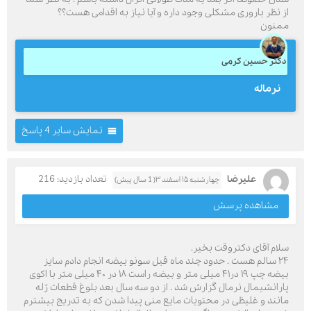
از نظر باروری مشکلی وجود داره و آیا نیاز به اقدامی هست؟؟
ممنون
دکتر حسین کرمی
نرماله
نمایش سایر 4 پاسخ
علیرضا
تعداد بازدید: 216
چهارشنبه ۱۵ اسفند ۳( 1 سال پیش)
مشاهده پرسش
سلام آقای دکتروقت بخیر.
۲۴ سالم هست . حدود چند ماه قبل سونو بیضه انجام دادم سایز
بیضه چپ ۱۹ در۴۱ میلی متر و بیضه راست ۱۸ در ۴۰ میلی متر با اکوی
پارانشیمال نرمال گزارش شد . از دو سه سال بعد بلوغ قطعات ژله
مانند و غلیظی در محتویات مایع منی پیدا شدن که به تدریج بیشترم