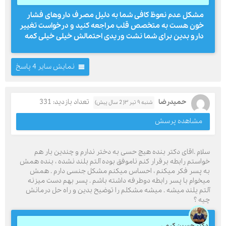
مشکل عدم نعوظ کافی شما به دلیل مصرف داروهای فشار
خون هست به متخصص قلب مراجعه کنید و درخواست تغییر
دارو بدین برای شما نشت وریدی احتمالش خیلی خیلی کمه
نمایش سایر 4 پاسخ
حمیدرضا
تعداد بازدید: 331
شنبه ۹ تیر ۳( 2 سال پیش)
مشاهده پرسش
سلام .اقای دکتر بنده هیچ حسی به دختر ندارم و چندین بار هم
خواستم رابطه برقرار کنم ناموفق بوده آلتم بلند نشده ، بنده همش
به پسر فکر میکنم ، احساس میکنم مشکل جنسی دارم . همش
میخوام با پسر رابطه دوطرفه داشته باشم . پسر بهم دست میزنه
آلتم یلند میشه . میشه مشکلم را توضیح بدین و راه حل درمانش
چیه ؟
دکتر حسین کرمی