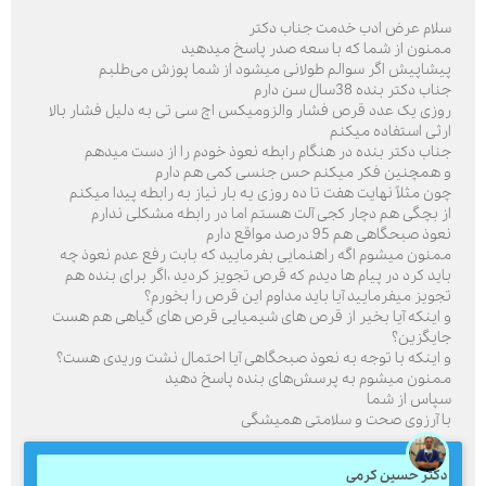
سلام عرض ادب خدمت جناب دکتر
ممنون از شما که با سعه صدر پاسخ میدهید
پیشاپیش اگر سوالم طولانی میشود از شما پوزش می‌طلبم
جناب دکتر بنده 38سال سن دارم
روزی یک عدد قرص فشار والزومیکس اچ سی تی به دلیل فشار بالا
ارثی استفاده میکنم
جناب دکتر بنده در هنگام رابطه نعوذ خودم را از دست میدهم
و همچنین فکر میکنم حس جنسی کمی هم دارم
چون مثلاً نهایت هفت تا ده روزی یه بار نیاز به رابطه پیدا میکنم
از بچگی هم دچار کجی آلت هستم اما در رابطه مشکلی ندارم
نعوذ صبحگاهی هم 95 درصد مواقع دارم
ممنون میشوم اگه راهنمایی بفرمایید که بابت رفع عدم نعوذ چه
باید کرد در پیام ها دیدم که قرص تجویز کردید ،اگر برای بنده هم
تجویز میفرمایید آیا باید مداوم این قرص را بخورم؟
و اینکه آیا بخیر از قرص های شیمیایی قرص های گیاهی هم هست
جایگزین؟
و اینکه با توجه به نعوذ صبحگاهی آیا احتمال نشت وریدی هست؟
ممنون میشوم به پرسش‌های بنده پاسخ دهید
سپاس از شما
با آرزوی صحت و سلامتی همیشگی
دکتر حسین کرمی