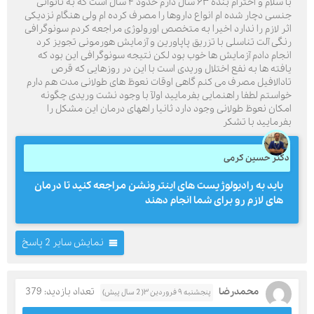
با سلام و احترام بنده ۶۳ سال دارم حدود ۴ سال است که به ناتوانی
جنسی دچار شده ام انواع داروها را مصرف کرده ام ولی هنگام نزدیکی
اثر لازم را ندارد اخیرا به متخصص اورولوژی مراجعه کردم سونوگرافی
رنگی آلت تناسلی با تزریق پاپاورین و آزمایش هورمونی تجويز کرد
انجام دادم آزمایش ها خوب بود لکن نتیجه سونوگرافی این بود که
یافته ها به نفع اختلال وریدی است با این در روزهایی که قرص
تادالافیل مصرف می کنم گاهی اوقات نعوظ های طولانی مدت هم دارم
خواستم لطفا راهنمایی بفرمایید اولآ با وجود نشت وریدی چگونه
امکان نعوظ طولانی وجود دارد ثانیا راههای درمان این مشکل را
بفرمایید با تشکر
دکتر حسین کرمی
باید به رادیولوژیست های اینترونشن مراجعه کنید تا درمان
های لازم رو برای شما انجام دهند
نمایش سایر 2 پاسخ
محمدرضا
تعداد بازدید: 379
پنجشنبه ۹ فروردین ۳( 2 سال پیش)