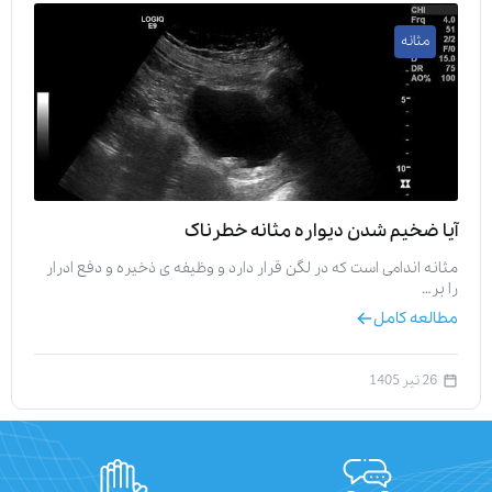
مثانه
آیا ضخیم شدن دیواره مثانه خطرناک
مثانه اندامی است که در لگن قرار دارد و وظیفه‌ ی ذخیره و دفع ادرار
را بر…
مطالعه کامل
26 تیر 1405