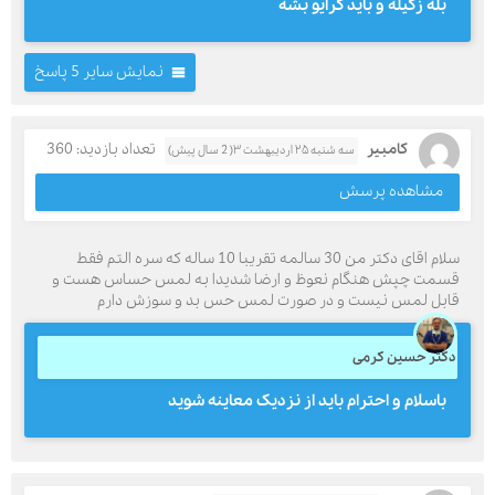
بله زگیله و باید کرایو بشه
نمایش سایر 5 پاسخ
کامبیر
تعداد بازدید: 360
سه شنبه ۲۵ اردیبهشت ۳( 2 سال پیش)
مشاهده پرسش
سلام اقای دکتر من 30 سالمه تقریبا 10 ساله که سره التم فقط
قسمت چپش هنگام نعوظ و ارضا شدیدا به لمس حساس هست و
قابل لمس نیست و در صورت لمس حس بد و سوزش دارم
دکتر حسین کرمی
باسلام و احترام باید از نزدیک معاینه شوید