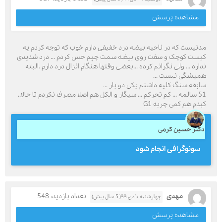
مشاهده پرسش
مدتیست که در ناحیه بیضه درد خفیفی دارم خوب که توجه کردم یه
کیست کوچک و سفت روی بیضه سمت چپم حس کردم ... درد شدیدی
نداره ... ولی نگرانم کرده ...بعضی وقتها هنگام انزال درد دارم .البته
همیشگی نیست ...
سابقه سنگ کلیه داشتم یکی دو بار ...
51 سالمه ... کم تحرکم ... سیگار و الکل هم اصلا مصرف نکردم تا حالا..
کبدم هم کمی چربه G1
دکتر حسین کرمی
سونوگرافی انجام شود
مهدی
تعداد بازدید: 548
چهارشنبه ۱۰ دی ۹۹( 5 سال پیش)
مشاهده پرسش