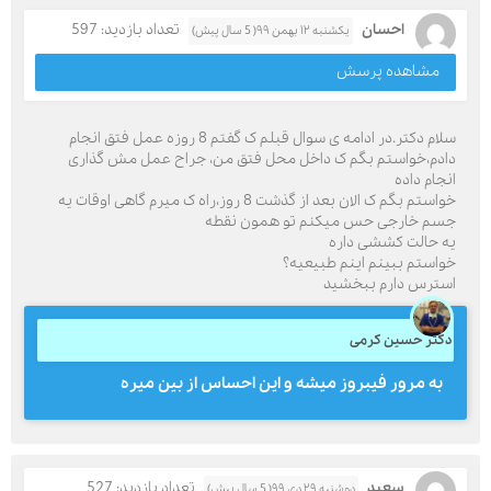
احسان
تعداد بازدید: 597
یکشنبه ۱۲ بهمن ۹۹( 5 سال پیش)
مشاهده پرسش
سلام دکتر.در ادامه ی سوال قبلم ک گفتم 8 روزه عمل فتق انجام
دادم،خواستم بگم ک داخل محل فتق من، جراح عمل مش گذاری
انجام داده
خواستم بگم ک الان بعد از گذشت 8 روز،راه ک میرم گاهی اوقات یه
جسم خارجی حس میکنم تو همون نقطه
یه حالت کششی داره
خواستم ببینم اینم طبیعیه؟
استرس دارم ببخشید
دکتر حسین کرمی
به مرور فیبروز میشه و این احساس از بین میره
سعید
تعداد بازدید: 527
دوشنبه ۲۹ دی ۹۹( 5 سال پیش)