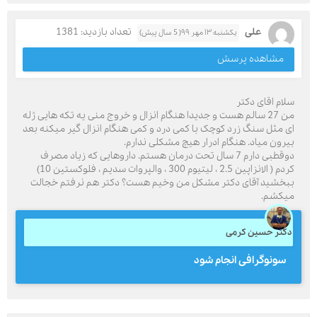
علی
تعداد بازدید: 1381
یکشنبه ۱۳ مهر ۹۹( 5 سال پیش)
مشاهده پرسش
سلام اقای دکتر
من 27 سالم هست و جدیدا هنگام انزال و خروج منی یه تکه هایی ژله
ای مثل سنگ زرد کوچک با کمی درد و کمی هنگام انزال گیر میکنه بعد
بیرون میاد. هنگام ادرار هیچ مشکلی ندارم.
دوقطبی دارم 7 سال تحت درمان هستم. داروهایی که زیاد مصرف
کردم ( الانزاپین 2.5 ، لیتیوم 300 ، والپروات سدیم ، فلوکستین 10)
ببخشید آقای دکتر مشکل من وخیم هست؟ دکتر هم نرفتم خجالت
میکشم.
دکتر حسین کرمی
سونوگرافی انجام شود