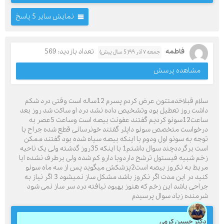
نمایش سایر 5 پاسخ
فاطمه
تعداد بازدید: 569
جمعه ۷ آذر ۹۹( 5 سال پیش)
مشاهده پرسش
سلام قبلاخدمتتون عرض کردم پسرم 12ساله است وقتی درد شکم
داشت روز تعطیل بود وتشخیص داده نشد درد او ساکت شد روز بعد
ساعت12سونو کردیم گفتند عفونت بیصه است وساعت 5عصر به
درخواست متخصص سونو داپلر گفتند خونرسانی قطع شده جراح با
توجه به سونو اول ودوم با اینکه بیصه سیاه شده بود گفتند ممکن
است برگرددچند سوال داشتم1 با اینکه 35روز گدشته ولی یک ناحیه
زخم شبیه فیستول ترشح داردوبا دارو کم شده ولی برطرف نشده ایا
مربط به نکروز بیصه است2پزشکش میگوید پس از سه ماه سونو
کنید در این مدت اگر نکروز باشد مشکل ساز نمیشود 3 اگر نیاز به
جراحی باشد این زخم که هنوز بهبود نیافته درد سر ساز نمی شود
شرمنده زیاد سوال پرسیدم
دکتر حسین کرمی