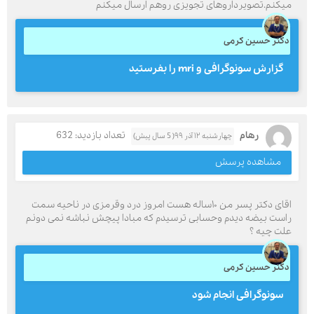
میکنم.تصویرداروهای تجویزی روهم ارسال میکنم
دکتر حسین کرمی
گزارش سونوگرافی و mri را بفرستید
رهام
تعداد بازدید: 632
چهارشنبه ۱۲ آذر ۹۹( 5 سال پیش)
مشاهده پرسش
اقای دکتر پسر من ۱۰ساله هست امروز درد وقرمزی در ناحیه سمت
راست بیضه دیدم وحسابی ترسیدم که مبادا پیچش نباشه نمی دونم
علت چیه ؟
دکتر حسین کرمی
سونوگرافی انجام شود