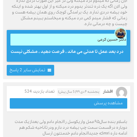
الان زمانی که میدوم درد میکنه ولی در غیر این صورت دردی نداره
ولی الان اگه یک ذره تندتر بدوم درد میکنه و از اول بهتر شده و اینکه
خود بیضه دردی نداره. یک برامدگی کوچک روی همان بیضه هست و
زمانی که فشار میدم کمی درد میکنه و میخاستم ببینم مشکل
چیست و چه درمانی داره.
دکتر حسین کرمی
درد بعد عمل تا مدتی می ماند ، فرصت دهید ، مشکلی نیست
نمایش سایر 2 پاسخ
افشار
تعداد بازدید: 524
پنجشنبه ۴ دی ۹۹( 5 سال پیش)
مشاهده پرسش
باسلام بنده سال۹۵عمل واریکوسل راانجام دادم ولی بعدازیک مدت
دوباره درقسمت سمت چپ بیضه درد دارم ودرتاناحیه شکم هم
ادامه داره mriکه جدیداانجام دادم خدمتتون ارسال