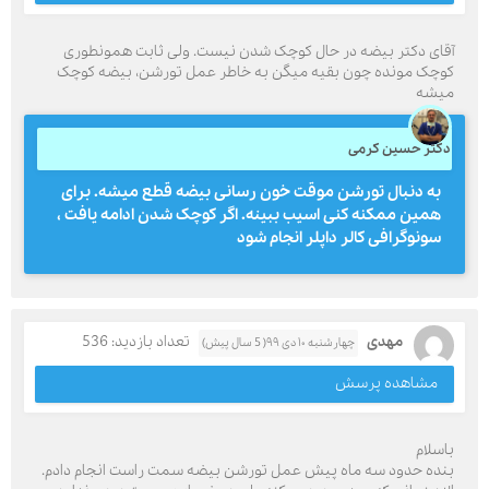
آقای دکتر بیضه در حال کوچک شدن نیست. ولی ثابت همونطوری
کوچک مونده چون بقیه میگن به خاطر عمل تورشن، بیضه کوچک
میشه
دکتر حسین کرمی
به دنبال تورشن موقت خون رسانی بیضه قطع میشه. برای
همین ممکنه کنی اسیب ببینه. اگر کوچک شدن ادامه یافت ،
سونوگرافی کالر داپلر انجام شود
مهدی
تعداد بازدید: 536
چهارشنبه ۱۰ دی ۹۹( 5 سال پیش)
مشاهده پرسش
باسلام
بنده حدود سه ماه پیش عمل تورشن بیضه سمت راست انجام دادم.