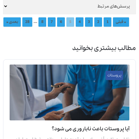
...
« قبلی
1
2
3
4
5
6
7
8
28
بعدی »
مطالب بیشتری بخوانید
پروستات
آیا پروستات باعث ناباروری می‌ شود؟