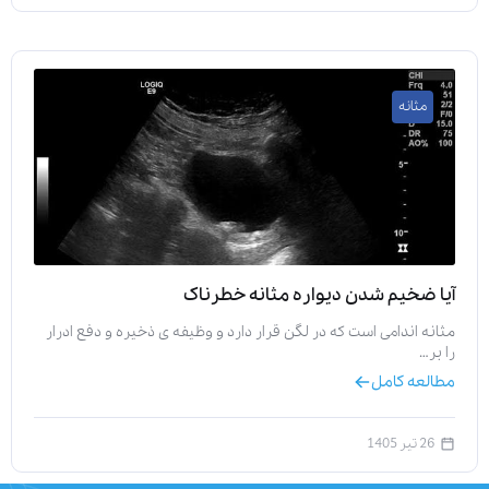
مثانه
آیا ضخیم شدن دیواره مثانه خطرناک
مثانه اندامی است که در لگن قرار دارد و وظیفه‌ ی ذخیره و دفع ادرار
را بر…
مطالعه کامل
26 تیر 1405