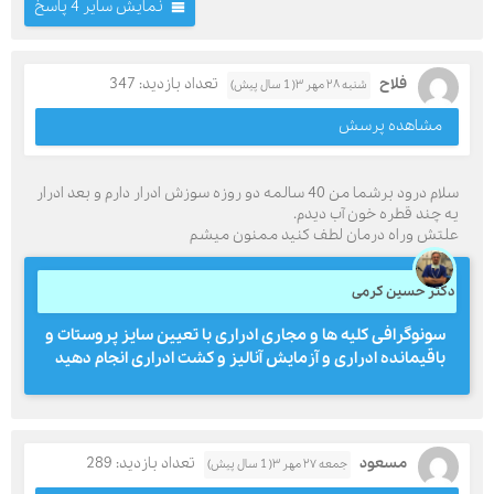
نمایش سایر 4 پاسخ
فلاح
تعداد بازدید: 347
شنبه ۲۸ مهر ۳( 1 سال پیش)
مشاهده پرسش
سلام درود برشما من 40 سالمه دو روزه سوزش ادرار دارم و بعد ادرار
یه چند قطره خون آب دیدم.
علتش وراه درمان لطف کنید ممنون میشم
دکتر حسین کرمی
سونوگرافی کلیه ها و مجاری ادراری با تعیین سایز پروستات و
باقیمانده ادراری و آزمایش آنالیز و کشت ادراری انجام دهید
مسعود
تعداد بازدید: 289
جمعه ۲۷ مهر ۳( 1 سال پیش)