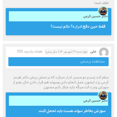
لطف شما
دکتر حسین کرمی
فقط حین دفع ادراره؟ دائم نیست؟
علی
تعداد بازدید: 335
چهارشنبه ۲۸ شهریور ۳( 1 سال پیش)
مشاهده پرسش
سلام الت پسرم دو مسیر ادرار میکرد که بردمش پیش دکتر هرمز
کرمی یزد ایشون عمل انجام دادن وسوند هم قرار دادن حال بچم از
سوزش ودرد الت میگه باید چکار کنم ممنون
دکتر حسین کرمی
سوزش بخاطر سوند هست باید تحمل کنند