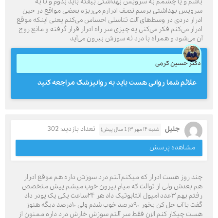
باشم و یا چشمم به سرویس بهداشتی بیفته باید بدوم و تا به
سرویس بهداشتی برسم نصف ادرارم می‌ریزه بعضی مواقع در حین
ادرار دردی در وسط‌های آلت تناسلی احساس می‌کنم یعنی اینکه موقع
ادرار می‌کنم فکر می‌کنی یه چیزی سر راه ادرار قرار گرفته و مانع روج
آن می‌شود و همراه با درد نه سوزش بیرون می‌آید
دکتر حسین کرمی
علائم شما روانی هست باید به روانپزشک مراجعه کنید
جلیل
تعداد بازدید: 302
شنبه ۱۴ مهر ۳( 1 سال پیش)
مشاهده پرسش
چند روز هست ادرار که میکنم آلتم درد سوزش داره هم موقع ادرار
هم بعدش ولی از توالت که میام بیرون خوب میشم پیش متخصص
رفتم بهم ۳عدد آمپول انتابوتیک داد هر ۲۴ساعت یکی یک پودر داد
گفت با آب حل کن بخور ۹۰درصد خوب شدم ولی ۱۰درصد دیگه هنوز
هست چیکار کنم الان فقط سر آلتم سوزش خارش درد داره ممنون از