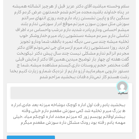
سلام وخسته مباشید آقای دکتر عزیز قبل از هرچیز انشالله همیشه
در پناه خداوند باشید.مجدد مزاحم شدم خدمتتون عرض کردم کارم
سنگین بالا و پایین نشستن زیاد دارم.چند روزی انتهای سرالتم
سوزش مثل سوزن سوزن میزنم.موقع ادرار سوزشی ندارم بلند
میشم احساس ودارم.پادرد شدید دارم درشب واحساس درد اطراف
تناسلی دارم .سردم میشه دستشویی زیاد میرم.خداروشکر خوب
تخلیه میشه چند سی سی دیگه نمیره بالطف شما ودارو تجویز
کردید. روزا دستشویی زیاد میرم ازسرمای چی نمی‌دونم آقای دکتر
مجردم انزالم ندارم مشکلی نیست چند سال پیش دکتر نیکوبخت
گفت هفته ای چهار بار توضیح میدین.همین آقا دکتر آزمایش قبلی
گفت مختصر حجم پروستات داری.کیستم مشاهده میشه..شما چ
دستور دارویی میفرمایید آرزو داریم از نزدیک شمارو زیارت کنیم بخدا
رشت هستم کار نمی‌ذاره.فدات ببخشید مزاحم شدم
سعید
ببخشید یادم رفت اول اداره کوچک دوشاخه میزنه بعد عادی.ادراره
ه بزرگ میرم تخلیه شد کمی سوزش مقعدم دارم خیلی وقته
بیشتراوقاتم یوبسم زور که میزنم مجدد اداره کوچکم میاد .خیلی
مهمه یادم رفته بود رودک مشکل داره سوزش مقعدم میگرم