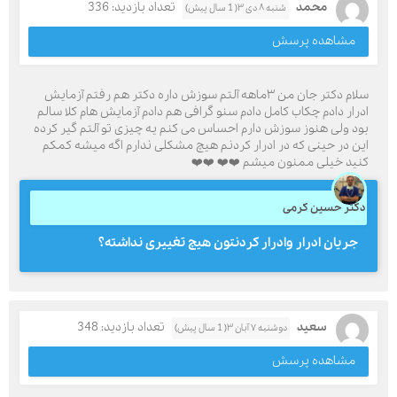
محمد
تعداد بازدید: 336
شنبه ۸ دی ۳( 1 سال پیش)
مشاهده پرسش
سلام دکتر جان من ۳ماهه آلتم سوزش داره دکتر هم رفتم آزمایش
ادرار دادم چکاب کامل دادم سنو گرافی هم دادم آزمایش هام کلا سالم
بود ولی هنوز سوزش دارم احساس می کنم یه چیزی تو آلتم گیر کرده
این در حینی که در ادرار کردنم هیچ مشکلی ندارم اگه میشه کمکم
کنید خیلی ممنون میشم ❤️❤️ ❤️❤️
دکتر حسین کرمی
جریان ادرار وادرار کردنتون هیچ تغییری نداشته؟
سعید
تعداد بازدید: 348
دوشنبه ۷ آبان ۳( 1 سال پیش)
مشاهده پرسش