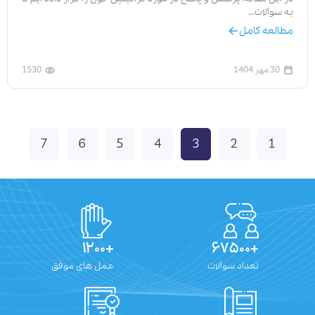
به سوالات…
مطالعه کامل
30 مهر 1404
1530
7
6
5
4
3
2
1
+۱۲۰۰
+۶۷۵۰۰
تعداد سوالات
عمل های موفق