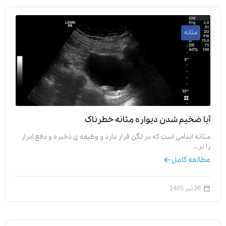
مثانه
آیا ضخیم شدن دیواره مثانه خطرناک
مثانه اندامی است که در لگن قرار دارد و وظیفه‌ ی ذخیره و دفع ادرار
را بر…
مطالعه کامل
26 تیر 1405