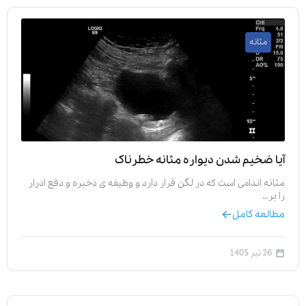
مثانه
آیا ضخیم شدن دیواره مثانه خطرناک
مثانه اندامی است که در لگن قرار دارد و وظیفه‌ ی ذخیره و دفع ادرار
را بر…
مطالعه کامل
26 تیر 1405