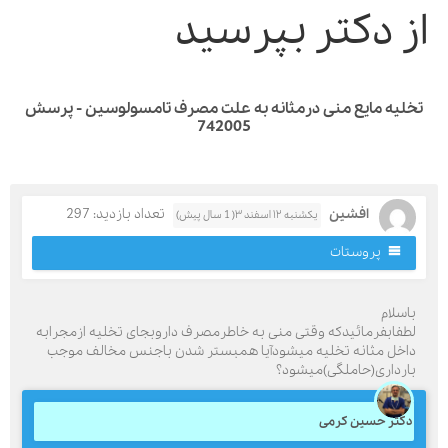
ز دکتر بپرسید
لیه مایع منی درمثانه به علت مصرف تامسولوسین - پرسش
742005
افشین
تعداد بازدید: 297
یکشنبه ۱۲ اسفند ۳( 1 سال پیش)
پروستات
اسلام
طفابفرمائیدکه وقتی منی به خاطرمصرف داروبجای تخلیه ازمجرابه
اخل مثانه تخلیه میشودآیا همبستر شدن باجنس مخالف موجب
ارداری(حاملگی)میشود؟
کتر حسین کرمی