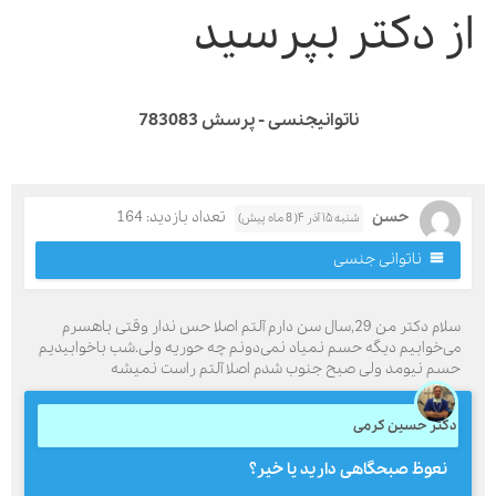
ز دکتر بپرسید
ناتوانیجنسی - پرسش 783083
حسن
تعداد بازدید: 164
شنبه ۱۵ آذر ۴( 8 ماه پیش)
ناتوانی جنسی
سلام دکتر من 29,سال سن دارم آلتم اصلا حس ندار وقتی باهسرم
ی‌خوابیم دیگه حسم نمیاد نمی‌دونم چه حوریه ولی.شب باخوابیدیم
سم نیومد ولی صبح جنوب شدم اصلا آلتم راست نمیشه
کتر حسین کرمی
نعوظ صبحگاهی دارید یا خیر؟