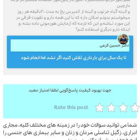
ارچين
البته گياه خرنوب و البته از كمپرس يخ به مدت ٢٠دقيقه هر روز
يخواستم بدونم امكان داره كه با اين همه دارو و تقويت فرقي در
ين مورد نباشه،و اين كه لازمه كه ازمايش هورموني داده بشه ،و
ارسال
ينكه دارو ديگري استفاده كنم؟
قدرت گرفته از
همیارسیستم
کتر حسین کرمی
تا یک سال برای بارداری تلاش کنید اگر نشد iui انجام شود
جهت بهبود کیفیت پاسخ‌گویی لطفا امتیاز دهید
Rate this post
می توانید سوالات خود را در زمینه های مختلف کلیه، مجاری
ری، زگیل تناسلی مردان و زنان و سایر بیماری های جنسی را