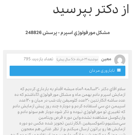
ز دکتر بپرسید
مشكل مورفولوژي اسپرم - پرسش 248826
معين
تعداد بازدید: 795
دوشنبه ۳۱ خرداد ۰( 5 سال پیش)
ناباروری مردان
سلام اقاي دكتر ٣٠سالمه ٨ماه ميشه اقدام به بارداري كرديم كه
ازمايش اسپرم دادم بهمن ماه و مشكل مورفولوژي ١٪؜داشتم كه ده
عدد ساشه الكارنتين ٣٠عدد كلوميفن يك شب در ميان و ١٢٠عدد
سپيمن دي سي استفاده كردم و دوباره چند روز پيش ازمايش دادم
ه تغييري تو مورفولوژي نبوده و ذكر شود دوبار هم سونو دادم و
اريكوسل مشاهده نشده،واين دوره قرص ويتامين
ي،سلنيوم،تاموكسيفين ،الكارنتين تجويز شده عكس دو دوره
زمايش ها رو براتون ارسال ميكنم ،و از نظر غذايي هم معجون
ير،موز،گردو،كنجد،شيره انگور،دارچين،موز استفاده ميكنم دم كرده