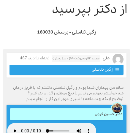
ز دکتر بپرسید
زگیل تناسلی - پرسش 160030
علی
تعداد بازدید: 467
جمعه ۱۳ اردیبهشت ۹۸( 7 سال پیش)
زگیل تناسلی
لام من بیماران شما بودم و زگیل تناسلی داشتم که با فریز درمان
د خواستم بدونم می تونم با تیغ موهای زائد رو بتراشم ؟
وضیح اینکه چند ماهه با اسپری موبر این کار و انجام میدم
کتر حسین کرمی