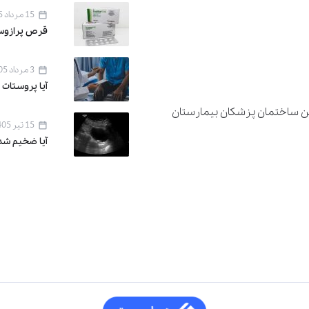
15 مرداد 1405
قرص پرازوسین ۱ برای 
3 مرداد 1405
آیا پروستات 
دان اقدسیه ، خیابان اراج خیابان 22 بهمن ساختمان پزشکان بیمارستان
15 تیر 1405
آیا ضخیم شد