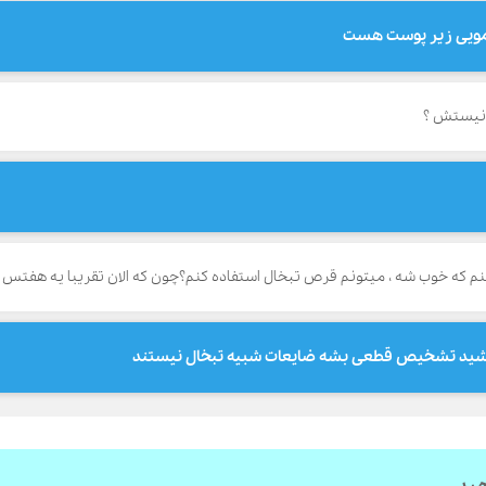
 مویی زیر پوست هست
 نیستش ؟
 که خوب شه ، میتونم قرص تبخال استفاده کنم؟چون که الان تقریبا یه هفتس ک
ه بشید تشخیص قطعی بشه ضایعات شبیه تبخال نیستند