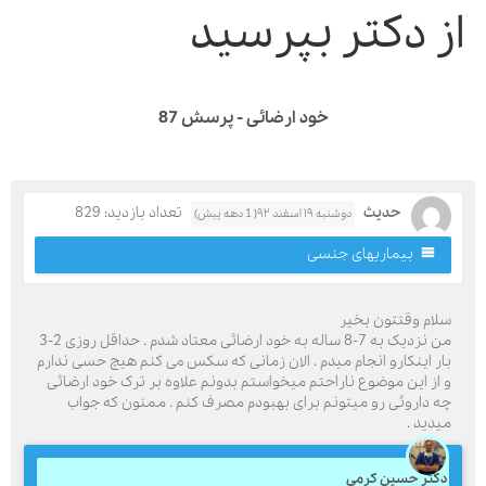
ز دکتر بپرسید
خود ارضائی - پرسش 87
حدیث
تعداد بازدید: 829
دوشنبه ۱۹ اسفند ۹۲( 1 دهه پیش)
بیماریهای جنسی
لام وقتتون بخیر
من نزدیک به 7-8 ساله به خود ارضائی معتاد شدم . حداقل روزی 2-3
ار اینکارو انجام میدم . الان زمانی که سکس می کنم هیچ حسی ندارم
 از این موضوع ناراحتم میخواستم بدونم علاوه بر ترک خود ارضائی
ه داروئی رو میتونم برای بهبودم مصرف کنم . ممنون که جواب
یدید .
کتر حسین کرمی